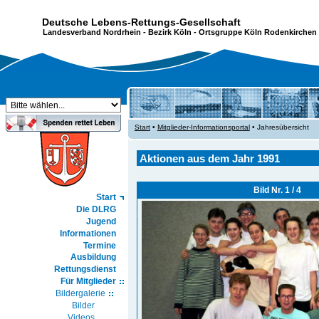
Deutsche Lebens-Rettungs-Gesellschaft
Landesverband Nordrhein
-
Bezirk Köln
- Ortsgruppe Köln Rodenkirchen 
Start
•
Mitglieder-Informationsportal
• Jahresübersicht
Aktionen aus dem Jahr 1991
Bild Nr. 1 / 4
Start
Die DLRG
Jugend
Informationen
Termine
Ausbildung
Rettungsdienst
Für Mitglieder
Bildergalerie
Bilder
Videos