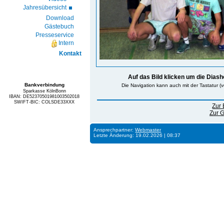
Jahresübersicht
Download
Gästebuch
Presseservice
Intern
Kontakt
Auf das Bild klicken um die Diash
Bankverbindung
Die Navigation kann auch mit der Tastatur (v
Sparkasse KölnBonn
IBAN: DE52370501981003502018
SWIFT-BIC: COLSDE33XXX
Zur 
Zur G
Ansprechpartner:
Webmaster
Letzte Änderung: 19.02.2026 | 08:37