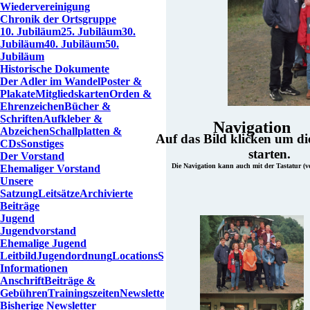
Wiedervereinigung
Chronik der Ortsgruppe
10. Jubiläum
25. Jubiläum
30.
Jubiläum
40. Jubiläum
50.
Jubiläum
Historische Dokumente
Der Adler im Wandel
Poster &
Plakate
Mitgliedskarten
Orden &
Ehrenzeichen
Bücher &
Schriften
Aufkleber &
Navigation
Abzeichen
Schallplatten &
Auf das Bild klicken um d
CDs
Sonstiges
starten.
Der Vorstand
Die Navigation kann auch mit der Tastatur (vo
Ehemaliger Vorstand
Unsere
Satzung
Leitsätze
Archivierte
Beiträge
Jugend
Jugendvorstand
Ehemalige Jugend
Leitbild
Jugendordnung
Locations
Spenden
Informationen
Anschrift
Beiträge &
Gebühren
Trainingszeiten
Newsletter
Bisherige Newsletter