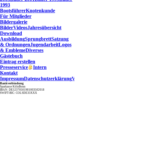
1993
Bootsführer
Knotenkunde
Für Mitglieder
Bildergalerie
Bilder
Videos
Jahresübersicht
Download
Ausbildung
Sprungbrett
Satzung
& Ordnungen
Jugendarbeit
Logos
& Embleme
Diverses
Gästebuch
Eintrag erstellen
Presseservice
Intern
Kontakt
Impressum
Datenschutzerklärung
Verfahrensverzeichnis
Bankverbindung
Sparkasse KölnBonn
IBAN: DE52370501981003502018
SWIFT-BIC: COLSDE33XXX