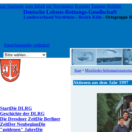
zur Startseite
zum Inhalt
zur Navigation
Kontakt
Tastatur Befehle
Deutsche Lebens-Rettungs-Gesellschaft
Landesverband Nordrhein
-
Bezirk Köln
- Ortsgruppe K
Sprachausgabe optimiert
Start
•
Mitglieder-Informationsporta
Aktionen aus dem Jahr 1997
Start
Die DLRG
Geschichte der DLRG
Die Dresdner Zeit
Die Berliner
Zeit
Der Neubeginn
Die
"goldenen" Jahre
Die