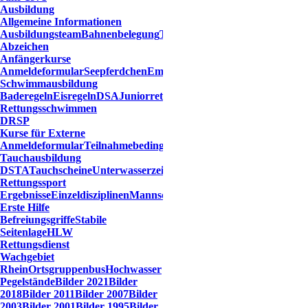
Ausbildung
Allgemeine Informationen
Ausbildungsteam
Bahnenbelegung
Trainingszeiten
Übersicht
Abzeichen
Anfängerkurse
Anmeldeformular
Seepferdchen
Empfehlungen
Schwimmausbildung
Baderegeln
Eisregeln
DSA
Juniorretter
Probeschwimmen
Rettungsschwimmen
DRSP
Kurse für Externe
Anmeldeformular
Teilnahmebedingungen
Tauchausbildung
DSTA
Tauchscheine
Unterwasserzeichen
Rettungssport
Ergebnisse
Einzeldisziplinen
Mannschaftsdisziplinen
Erste Hilfe
Befreiungsgriffe
Stabile
Seitenlage
HLW
Rettungsdienst
Wachgebiet
Rhein
Ortsgruppenbus
Hochwasser
Pegelstände
Bilder 2021
Bilder
2018
Bilder 2011
Bilder 2007
Bilder
2003
Bilder 2001
Bilder 1995
Bilder