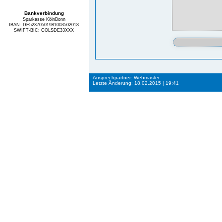
Bankverbindung
Sparkasse KölnBonn
IBAN: DE52370501981003502018
SWIFT-BIC: COLSDE33XXX
Ansprechpartner:
Webmaster
Letzte Änderung: 18.02.2015 | 19:41