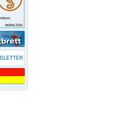
m­kurs.
weitere Infos