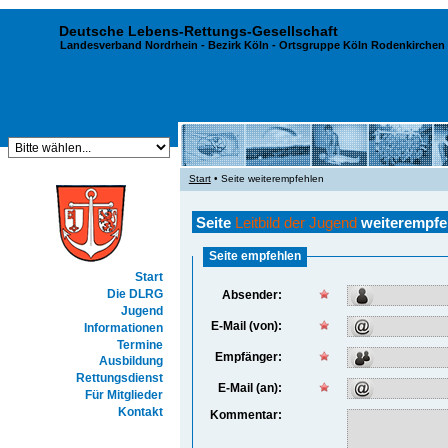
Deutsche Lebens-Rettungs-Gesellschaft
Landesverband Nordrhein
-
Bezirk Köln
- Ortsgruppe Köln Rodenkirchen 
Start
• Seite weiterempfehlen
Seite
Leitbild der Jugend
weiterempfe
Seite empfehlen
Start
Die DLRG
Absender:
Jugend
E-Mail (von):
Informationen
Termine
Empfänger:
Ausbildung
Rettungsdienst
E-Mail (an):
Für Mitglieder
Kontakt
Kommentar: