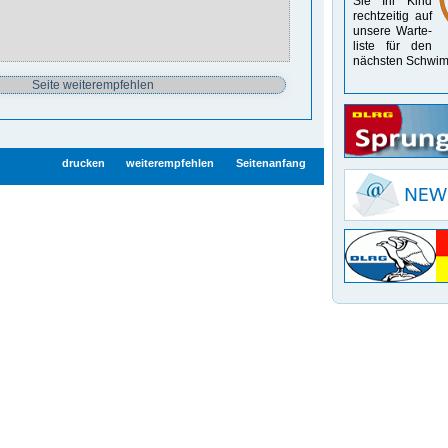
Sie Ihr Kind
recht­zeitig auf
unsere Warte­
liste für den
nächsten Schwim
drucken
weiterempfehlen
Seitenanfang