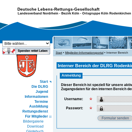
Deutsche Lebens-Rettungs-Gesellschaft
Landesverband Nordrhein
-
Bezirk Köln
- Ortsgruppe Köln Rodenkirchen 
Start
•
Mitglieder-Informationsportal
• Interner Bereich
Interner Bereich der DLRG Rodenkir
Anmeldung
Start
Dieser Bereich ist speziell für unsere akti
Die DLRG
Zugangsdaten für den internen Bereich de
Jugend
Informationen
Username:
Termine
Ausbildung
Passwort:
Rettungsdienst
Für Mitglieder
Bildergalerie
Download
Gästebuch