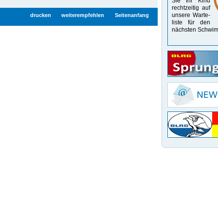
Sie Ihr Kind
recht­zeitig auf
unsere Warte­
drucken
weiterempfehlen
Seitenanfang
liste für den
nächsten Schwim