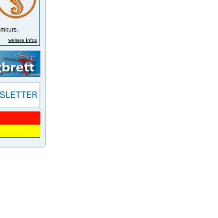
m­kurs.
weitere Infos