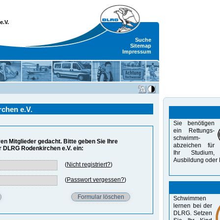
e.V.
Suche
Sitemap
Impressum
chen e.V.
Sie benötigen
ein Rettungs-
schwimm-
ven Mitglieder gedacht. Bitte geben Sie Ihre
abzeichen für
r DLRG Rodenkirchen e.V. ein:
Ihr Studium,
Aus­bildung oder 
(
Nicht registriert?
)
(
Passwort vergessen?
)
Schwimmen
lernen bei der
DLRG. Setzen