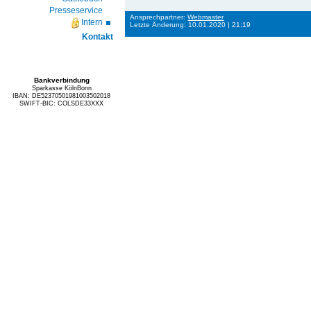
Presseservice
Ansprechpartner:
Webmaster
Intern
Letzte Änderung: 10.01.2020 | 21:19
Kontakt
Bankverbindung
Sparkasse KölnBonn
IBAN: DE52370501981003502018
SWIFT-BIC: COLSDE33XXX