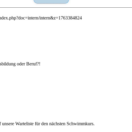
/index.php?doc=intern/intern&z=1763384824
­bildung oder Beruf?!
 unsere Warte­liste für den nächsten Schwimm­kurs.