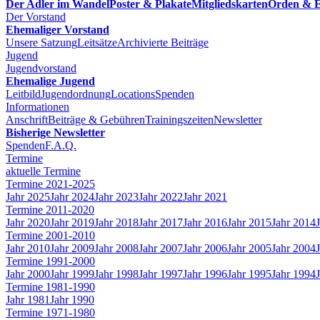
Der Adler im Wandel
Poster & Plakate
Mitgliedskarten
Orden & E
Der Vorstand
Ehemaliger Vorstand
Unsere Satzung
Leitsätze
Archivierte Beiträge
Jugend
Jugendvorstand
Ehemalige Jugend
Leitbild
Jugendordnung
Locations
Spenden
Informationen
Anschrift
Beiträge & Gebühren
Trainingszeiten
Newsletter
Bisherige Newsletter
Spenden
F.A.Q.
Termine
aktuelle Termine
Termine 2021-2025
Jahr 2025
Jahr 2024
Jahr 2023
Jahr 2022
Jahr 2021
Termine 2011-2020
Jahr 2020
Jahr 2019
Jahr 2018
Jahr 2017
Jahr 2016
Jahr 2015
Jahr 2014
Termine 2001-2010
Jahr 2010
Jahr 2009
Jahr 2008
Jahr 2007
Jahr 2006
Jahr 2005
Jahr 2004
Termine 1991-2000
Jahr 2000
Jahr 1999
Jahr 1998
Jahr 1997
Jahr 1996
Jahr 1995
Jahr 1994
Termine 1981-1990
Jahr 1981
Jahr 1990
Termine 1971-1980