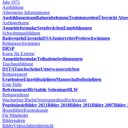
Jahr 1971
Ausbildung
Allgemeine Informationen
Ausbildungsteam
Bahnenbelegung
Trainingszeiten
Übersicht Abze
Anfängerkurse
Anmeldeformular
Seepferdchen
Empfehlungen
Schwimmausbildung
Baderegeln
Eisregeln
DSA
Juniorretter
Probeschwimmen
Rettungsschwimmen
DRSP
Kurse für Externe
Anmeldeformular
Teilnahmebedingungen
Tauchausbildung
DSTA
Tauchscheine
Unterwasserzeichen
Rettungssport
Ergebnisse
Einzeldisziplinen
Mannschaftsdisziplinen
Erste Hilfe
Befreiungsgriffe
Stabile Seitenlage
HLW
Rettungsdienst
Wachgebiet Rhein
Ortsgruppenbus
Hochwasser
Pegelstände
Bilder 2021
Bilder 2018
Bilder 2011
Bilder 2007
Bilder
Bootsführer
Knotenkunde
Für Mitglieder
Bildergalerie
Bilder
Videos
Jahresübersicht