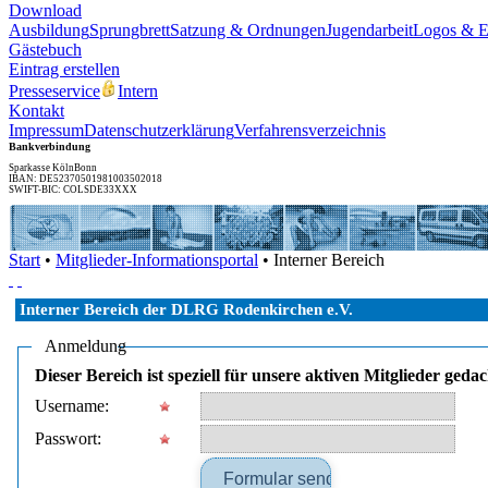
Download
Ausbildung
Sprungbrett
Satzung & Ordnungen
Jugendarbeit
Logos & 
Gästebuch
Eintrag erstellen
Presseservice
Intern
Kontakt
Impressum
Datenschutzerklärung
Verfahrensverzeichnis
Bankverbindung
Sparkasse KölnBonn
IBAN: DE52370501981003502018
SWIFT-BIC: COLSDE33XXX
Start
•
Mitglieder-Informationsportal
• Interner Bereich
Interner Bereich der DLRG Rodenkirchen e.V.
Anmeldung
Dieser Bereich ist speziell für unsere aktiven Mitglieder ge
Username:
Passwort: