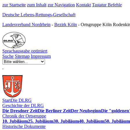
zur Startseite
zum Inhalt
zur Navigation
Kontakt
Tastatur Befehle
Deutsche Lebens-Rettungs-Gesellschaft
Landesverband Nordrhein
-
Bezirk Köln
- Ortsgruppe Köln Rodenkir
Sprachausgabe optimiert
Suche
Sitemap
Impressum
Start
Die DLRG
Geschichte der DLRG
Die Dresdner Zeit
Die Berliner Zeit
Der Neubeginn
Die "goldenen
Chronik der Ortsgruppe
10. Jubiläum
25. Jubiläum
30. Jubiläum
40. Jubiläum
50. Jubiläum
Historische Dokumente