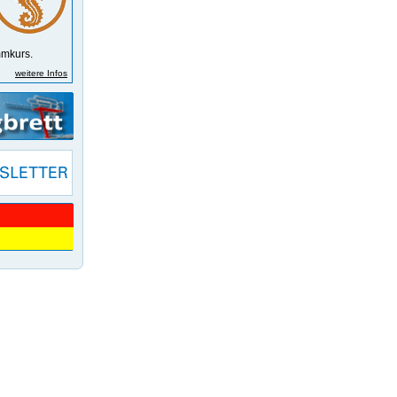
m­kurs.
weitere Infos