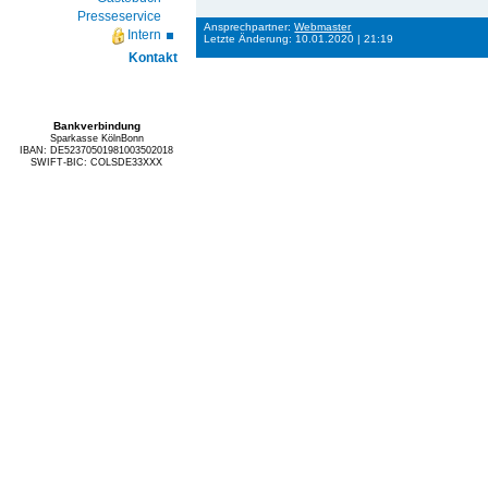
Presseservice
Ansprechpartner:
Webmaster
Intern
Letzte Änderung: 10.01.2020 | 21:19
Kontakt
Bankverbindung
Sparkasse KölnBonn
IBAN: DE52370501981003502018
SWIFT-BIC: COLSDE33XXX