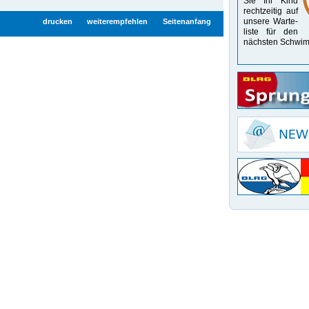
Sie Ihr Kind
recht­zeitig auf
unsere Warte­
drucken
weiterempfehlen
Seitenanfang
liste für den
nächsten Schwim