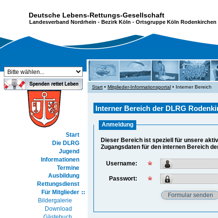
Deutsche Lebens-Rettungs-Gesellschaft
Landesverband Nordrhein
-
Bezirk Köln
- Ortsgruppe Köln Rodenkirchen 
Start
•
Mitglieder-Informationsportal
• Interner Bereich
Interner Bereich der DLRG Rodenkir
Anmeldung
Start
Dieser Bereich ist speziell für unsere akti
Die DLRG
Zugangsdaten für den internen Bereich de
Jugend
Informationen
Username:
Termine
Ausbildung
Passwort:
Rettungsdienst
Für Mitglieder
Bildergalerie
Download
Gästebuch