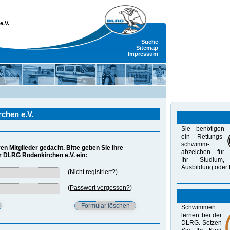
e.V.
Suche
Sitemap
Impressum
chen e.V.
Sie benötigen
ein Rettungs-
schwimm-
ven Mitglieder gedacht. Bitte geben Sie Ihre
abzeichen für
r DLRG Rodenkirchen e.V. ein:
Ihr Studium,
Aus­bildung oder 
(
Nicht registriert?
)
(
Passwort vergessen?
)
Schwimmen
lernen bei der
DLRG. Setzen