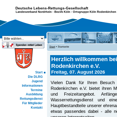
Deutsche Lebens-Rettungs-Gesellschaft
Landesverband Nordrhein
-
Bezirk Köln
- Ortsgruppe Köln Rodenkirchen 
Start
• Startseite
Herzlich willkommen be
Rodenkirchen e.V.
Freitag, 07. August 2026
Start
Die DLRG
Jugend
Vielen Dank für Ihren Besuch 
Informationen
Rodenkirchen e.V. bietet ihren 
Termine
und Freizeitangebot. Anfäng
Ausbildung
Rettungsdienst
Wasserrettungsdienst und ei
Für Mitglieder
Hauptbestandteile unserer ehrenam
Kontakt
etwas passendes dabei - alle nö
unseren Internetseiten.