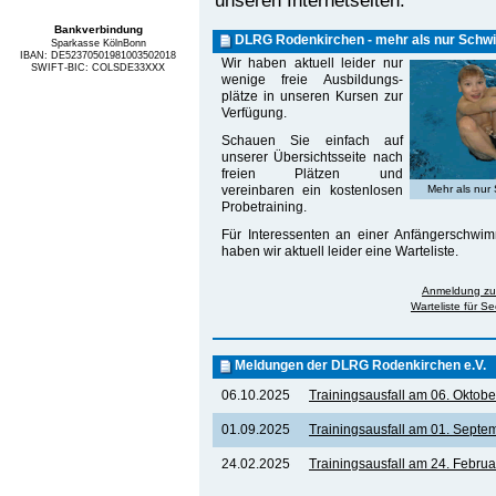
Bankverbindung
DLRG Rodenkirchen - mehr als nur Sch
Sparkasse KölnBonn
IBAN: DE52370501981003502018
Wir haben aktuell leider nur
SWIFT-BIC: COLSDE33XXX
wenige freie Ausbildungs­
plätze in unseren Kursen zur
Verfügung.
Schauen Sie einfach auf
unserer Übersichtsseite nach
freien Plätzen und
vereinbaren ein kostenlosen
Mehr als nur
Probetraining.
Für Interessenten an einer Anfängerschwi
haben wir aktuell leider eine Warteliste.
Anmeldung zu
Warteliste für 
Meldungen der DLRG Rodenkirchen e.V.
06.10.2025
Trainingsausfall am 06. Oktob
01.09.2025
Trainingsausfall am 01. Septe
24.02.2025
Trainingsausfall am 24. Febru