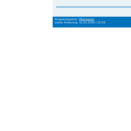
Ansprechpartner:
Webmaster
Letzte Änderung: 11.02.2026 | 15:43