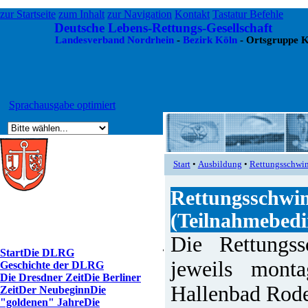
zur Startseite
zum Inhalt
zur Navigation
Kontakt
Tastatur Befehle
Deutsche Lebens-Rettungs-Gesellschaft
Landesverband Nordrhein
-
Bezirk Köln
- Ortsgruppe K
Sprachausgabe optimiert
Start
•
Ausbildung
•
Rettungsschwim
Rettungsschwim
(Teilnahmebed
Die Rettungss
Start
Die DLRG
jeweils mont
Geschichte der DLRG
Die Dresdner Zeit
Die Berliner
Hallenbad Rode
Zeit
Der Neubeginn
Die
"goldenen" Jahre
Die