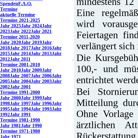
mindestens 12 
Spenden
F.A.Q.
Termine
Eine regelmä
aktuelle Termine
Termine 2021-2025
wird vorausg
Jahr 2025
Jahr 2024
Jahr
2023
Jahr 2022
Jahr 2021
Feiertagen fin
Termine 2011-2020
Jahr 2020
Jahr 2019
Jahr
verlängert sich
2018
Jahr 2017
Jahr 2016
Jahr
2015
Jahr 2014
Jahr 2013
Jahr
Die Kursgebüh
2012
Jahr 2011
Termine 2001-2010
100,- und müs
Jahr 2010
Jahr 2009
Jahr
2008
Jahr 2007
Jahr 2006
Jahr
entrichtet werd
2005
Jahr 2004
Jahr 2003
Jahr
2002
Jahr 2001
Bei Stornieru
Termine 1991-2000
Jahr 2000
Jahr 1999
Jahr
Mitteilung dur
1998
Jahr 1997
Jahr 1996
Jahr
1995
Jahr 1994
Jahr 1993
Jahr
Ohne Vorlage 
1992
Jahr 1991
Termine 1981-1990
ärztlichen A
Jahr 1981
Jahr 1990
Termine 1971-1980
Rückerstattung
Jahr 1971