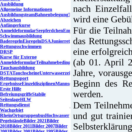
Ausbildung
nach Einzelfal
Allgemeine Informationen
Ausbildungsteam
Bahnenbelegung
Trainingszeiten
Übersicht
wird eine Gebü
Abzeichen
Anfängerkurse
Für die Teiln
Anmeldeformular
Seepferdchen
Empfehlungen
Schwimmausbildung
das Rettungssc
Baderegeln
Eisregeln
DSA
Juniorretter
Probeschwimmen
Rettungsschwimmen
eine erfolgrei
DRSP
Kurse für Externe
(ab 01. April
Anmeldeformular
Teilnahmebedingungen
Tauchausbildung
Jahre, vorausg
DSTA
Tauchscheine
Unterwasserzeichen
Rettungssport
Beginn des Re
Ergebnisse
Einzeldisziplinen
Mannschaftsdisziplinen
Erste Hilfe
werden.
Befreiungsgriffe
Stabile
Seitenlage
HLW
Dem Teilnehmer
Rettungsdienst
Wachgebiet
und gut trainie
Rhein
Ortsgruppenbus
Hochwasser
Pegelstände
Bilder 2021
Bilder
Selbsterkläru
2018
Bilder 2011
Bilder 2007
Bilder
2003
Bilder 2001
Bilder 1995
Bilder