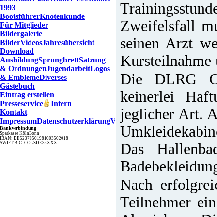
Trainingsstu
1993
Bootsführer
Knotenkunde
Zweifelsfall m
Für Mitglieder
Bildergalerie
seinen Arzt w
Bilder
Videos
Jahresübersicht
Download
Kursteilnahme 
Ausbildung
Sprungbrett
Satzung
& Ordnungen
Jugendarbeit
Logos
Die DLRG Ort
& Embleme
Diverses
Gästebuch
keinerlei Haf
Eintrag erstellen
Presseservice
Intern
jeglicher Art. 
Kontakt
Impressum
Datenschutzerklärung
Verfahrensverzeichnis
Umkleidekabin
Bankverbindung
Sparkasse KölnBonn
IBAN: DE52370501981003502018
SWIFT-BIC: COLSDE33XXX
Das Hallenba
Badebekleidung
Nach erfolgre
Teilnehmer ei