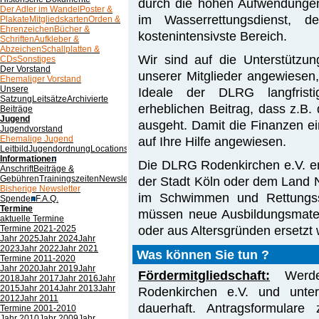
durch die hohen Aufwendunge
Der Adler im Wandel
Poster &
im Wasserrettungsdienst, de
Plakate
Mitgliedskarten
Orden &
Ehrenzeichen
Bücher &
kostenintensivste Bereich.
Schriften
Aufkleber &
Abzeichen
Schallplatten &
Wir sind auf die Unterstützun
CDs
Sonstiges
Der Vorstand
unserer Mitglieder angewiesen,
Ehemaliger Vorstand
Unsere
Ideale der DLRG langfristi
Satzung
Leitsätze
Archivierte
erheblichen Beitrag, dass z.B.
Beiträge
Jugend
ausgeht. Damit die Finanzen ei
Jugendvorstand
Ehemalige Jugend
auf Ihre Hilfe angewiesen.
Leitbild
Jugendordnung
Locations
Spenden
Informationen
Die DLRG Rodenkirchen e.V. e
Anschrift
Beiträge &
Gebühren
Trainingszeiten
Newsletter
der Stadt Köln oder dem Land 
Bisherige Newsletter
im Schwimmen und Rettungss
Spenden
F.A.Q.
Termine
müssen neue Ausbildungsmateri
aktuelle Termine
oder aus Altersgründen ersetzt
Termine 2021-2025
Jahr 2025
Jahr 2024
Jahr
2023
Jahr 2022
Jahr 2021
Was können Sie tun ?
Termine 2011-2020
Jahr 2020
Jahr 2019
Jahr
Fördermitgliedschaft:
Werde
2018
Jahr 2017
Jahr 2016
Jahr
2015
Jahr 2014
Jahr 2013
Jahr
Rodenkirchen e.V. und unte
2012
Jahr 2011
dauerhaft. Antragsformulare 
Termine 2001-2010
Jahr 2010
Jahr 2009
Jahr