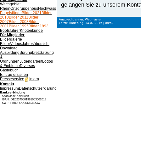
gelangen Sie zu unserem
Konta
Wachgebiet
Rhein
Ortsgruppenbus
Hochwasser
Pegelstände
Bilder 2021
Bilder
2018
Bilder 2011
Bilder
Ansprechpartner:
Webmaster
2007
Bilder 2003
Bilder
Letzte Änderung: 14.07.2016 | 08:52
2001
Bilder 1995
Bilder 1993
Bootsführer
Knotenkunde
Für Mitglieder
Bildergalerie
Bilder
Videos
Jahresübersicht
Download
Ausbildung
Sprungbrett
Satzung
&
Ordnungen
Jugendarbeit
Logos
& Embleme
Diverses
Gästebuch
Eintrag erstellen
Presseservice
Intern
Kontakt
Impressum
Datenschutzerklärung
Verfahrensverzeichnis
Bankverbindung
Sparkasse KölnBonn
IBAN: DE52370501981003502018
SWIFT-BIC: COLSDE33XXX