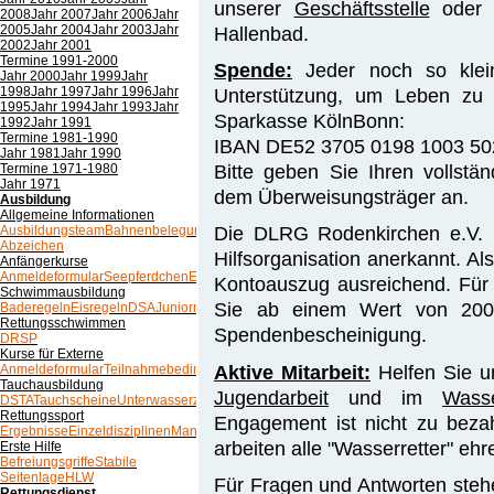
unserer
Geschäftsstelle
oder 
2008
Jahr 2007
Jahr 2006
Jahr
2005
Jahr 2004
Jahr 2003
Jahr
Hallenbad.
2002
Jahr 2001
Termine 1991-2000
Spende:
Jeder noch so klein
Jahr 2000
Jahr 1999
Jahr
1998
Jahr 1997
Jahr 1996
Jahr
Unterstützung, um Leben zu 
1995
Jahr 1994
Jahr 1993
Jahr
Sparkasse KölnBonn:
1992
Jahr 1991
Termine 1981-1990
IBAN DE52 3705 0198 1003 5
Jahr 1981
Jahr 1990
Termine 1971-1980
Bitte geben Sie Ihren vollst
Jahr 1971
dem Überweisungsträger an.
Ausbildung
Allgemeine Informationen
Ausbildungsteam
Bahnenbelegung
Trainingszeiten
Übersicht
Die DLRG Rodenkirchen e.V. 
Abzeichen
Hilfsorganisation anerkannt. Al
Anfängerkurse
Anmeldeformular
Seepferdchen
Empfehlungen
Kontoauszug ausreichend. Für
Schwimmausbildung
Sie ab einem Wert von 200,
Baderegeln
Eisregeln
DSA
Juniorretter
Probeschwimmen
Rettungsschwimmen
Spendenbescheinigung.
DRSP
Kurse für Externe
Aktive Mitarbeit:
Helfen Sie u
Anmeldeformular
Teilnahmebedingungen
Tauchausbildung
Jugendarbeit
und im
Wasse
DSTA
Tauchscheine
Unterwasserzeichen
Rettungssport
Engagement ist nicht zu beza
Ergebnisse
Einzeldisziplinen
Mannschaftsdisziplinen
arbeiten alle "Wasserretter" eh
Erste Hilfe
Befreiungsgriffe
Stabile
Seitenlage
HLW
Für Fragen und Antworten stehe
Rettungsdienst