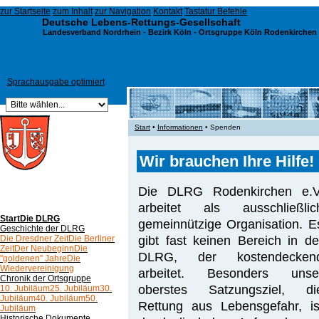
zur Startseite
zum Inhalt
zur Navigation
Kontakt
Tastatur Befehle
Deutsche Lebens-Rettungs-Gesellschaft
Landesverband Nordrhein
-
Bezirk Köln
- Ortsgruppe Köln Rodenkirchen 
Sprachausgabe optimiert
Start
•
Informationen
• Spenden
Wir brauchen Ihre Hilfe!
Die DLRG Rodenkirchen e.V
arbeitet als ausschließlic
Start
Die DLRG
gemeinnützige Organisation. E
Geschichte der DLRG
gibt fast keinen Bereich in de
Die Dresdner Zeit
Die Berliner
Zeit
Der Neubeginn
Die
DLRG, der kostendecken
"goldenen" Jahre
Die
Wiedervereinigung
arbeitet. Besonders unse
Chronik der Ortsgruppe
oberstes Satzungsziel, di
10. Jubiläum
25. Jubiläum
30.
Jubiläum
40. Jubiläum
50.
Rettung aus Lebensgefahr, is
Jubiläum
Historische Dokumente