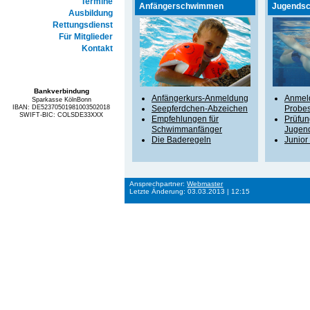
Termine
Anfängerschwimmen
Jugends
Ausbildung
Rettungsdienst
Für Mitglieder
Kontakt
Bankverbindung
Anfängerkurs-Anmeldung
Anmel
Sparkasse KölnBonn
Seepferdchen-Abzeichen
Probe
IBAN: DE52370501981003502018
SWIFT-BIC: COLSDE33XXX
Empfehlungen für
Prüfun
Schwimmanfänger
Jugen
Die Baderegeln
Junior
Ansprechpartner:
Webmaster
Letzte Änderung: 03.03.2013 | 12:15