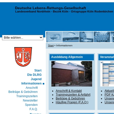
Deutsche Lebens-Rettungs-Gesellschaft
Landesverband Nordrhein
-
Bezirk Köln
- Ortsgruppe Köln Rodenkirchen 
Start
• Informationen
Ausbildung Allgemein
Veransta
Start
Die DLRG
Jugend
Informationen
Anschrift
Anschrift & Kontakt
Aktuel
Beiträge & Gebühren
Trainingszeiten & Anfahrt
PDF K
Trainingszeiten
Beiträge & Gebühren
Unser
Newsletter
Häufige Fragen (F.A.Q.)
Unser
Spenden
F.A.Q.