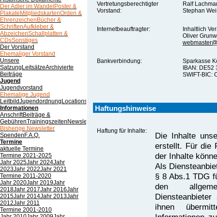
Vertretungsberechtigter
Ralf Lachma
Der Adler im Wandel
Poster &
Vorstand:
Stephan Wei
Plakate
Mitgliedskarten
Orden &
Ehrenzeichen
Bücher &
Schriften
Aufkleber &
Internetbeauftragter:
Inhaltlich V
Abzeichen
Schallplatten &
Oliver Grunw
CDs
Sonstiges
webmaster@d
Der Vorstand
Ehemaliger Vorstand
Unsere
Bankverbindung:
Sparkasse K
Satzung
Leitsätze
Archivierte
IBAN: DE52 
Beiträge
SWIFT-BIC:
Jugend
Jugendvorstand
Ehemalige Jugend
Leitbild
Jugendordnung
Locations
Spenden
Haftungshinweise
Informationen
Anschrift
Beiträge &
Gebühren
Trainingszeiten
Newsletter
Bisherige Newsletter
Haftung für Inhalte:
Die Inhalte unse
Spenden
F.A.Q.
Termine
erstellt. Für die 
aktuelle Termine
der Inhalte könn
Termine 2021-2025
Jahr 2025
Jahr 2024
Jahr
Als Diensteanbie
2023
Jahr 2022
Jahr 2021
§ 8 Abs.1 TDG fü
Termine 2011-2020
Jahr 2020
Jahr 2019
Jahr
den allgeme
2018
Jahr 2017
Jahr 2016
Jahr
Diensteanbieter 
2015
Jahr 2014
Jahr 2013
Jahr
2012
Jahr 2011
ihnen übermit
Termine 2001-2010
Jahr 2010
Jahr 2009
Jahr