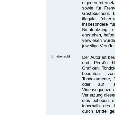
eigenen Internet
sowie für Fremd
Gästebüchern, D
illegale, fehle
insbesondere f
Nichtnutzung s
entstehen, haftet
verwiesen wurde,
jeweilige Veröffe
Urheberrecht:
Der Autor ist bes
und Persönlich
Grafiken, Tondo
beachten, von
Tondokumente, 
oder auf lize
Videosequenzen 
Verletzung diese
dies beheben, so
innerhalb des 
durch Dritte g