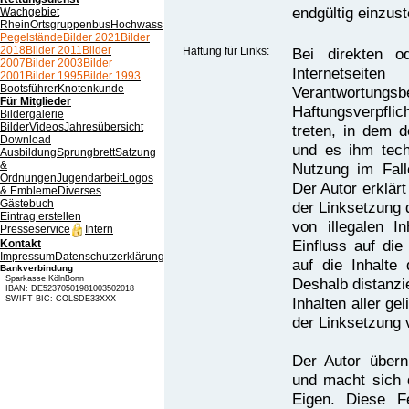
endgültig einzust
Wachgebiet
Rhein
Ortsgruppenbus
Hochwasser
Pegelstände
Bilder 2021
Bilder
2018
Bilder 2011
Bilder
Haftung für Links:
Bei direkten o
2007
Bilder 2003
Bilder
Internetseit
2001
Bilder 1995
Bilder 1993
Bootsführer
Knotenkunde
Verantwortungsb
Für Mitglieder
Haftungsverpflic
Bildergalerie
Bilder
Videos
Jahresübersicht
treten, in dem d
Download
und es ihm tech
Ausbildung
Sprungbrett
Satzung
&
Nutzung im Falle
Ordnungen
Jugendarbeit
Logos
Der Autor erklär
& Embleme
Diverses
Gästebuch
der Linksetzung 
Eintrag erstellen
von illegalen I
Presseservice
Intern
Einfluss auf die
Kontakt
Impressum
Datenschutzerklärung
Verfahrensverzeichnis
auf die Inhalte 
Bankverbindung
Sparkasse KölnBonn
Deshalb distanzie
IBAN: DE52370501981003502018
Inhalten aller ge
SWIFT-BIC: COLSDE33XXX
der Linksetzung 
Der Autor übern
und macht sich d
Eigen. Diese Fe