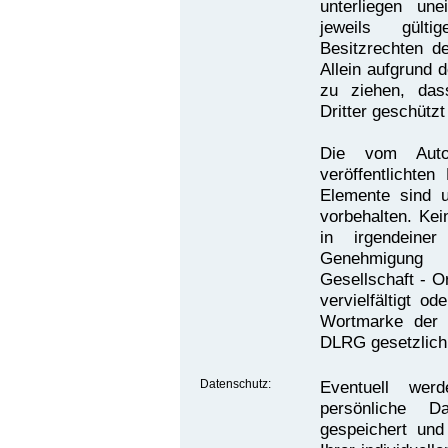
unterliegen un
jeweils gült
Besitzrechten de
Allein aufgrund 
zu ziehen, das
Dritter geschützt
Die vom Autor
veröffentlichten
Elemente sind u
vorbehalten. Kei
in irgendeine
Genehmigung 
Gesellschaft - O
vervielfältigt o
Wortmarke der
DLRG gesetzlich
Datenschutz:
Eventuell we
persönliche 
gespeichert und