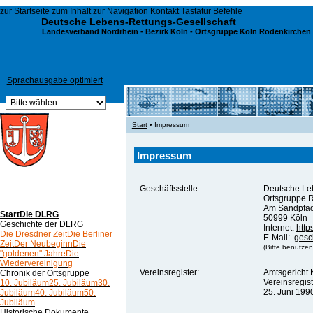
zur Startseite
zum Inhalt
zur Navigation
Kontakt
Tastatur Befehle
Deutsche Lebens-Rettungs-Gesellschaft
Landesverband Nordrhein
-
Bezirk Köln
- Ortsgruppe Köln Rodenkirchen 
Sprachausgabe optimiert
Start
• Impressum
Impressum
Geschäftsstelle:
Deutsche Le
Ortsgruppe R
Am Sandpfa
Start
Die DLRG
50999 Köln
Geschichte der DLRG
Internet:
http
Die Dresdner Zeit
Die Berliner
E-Mail:
gesc
Zeit
Der Neubeginn
Die
(Bitte benutzen
"goldenen" Jahre
Die
Wiedervereinigung
Vereinsregister:
Amtsgericht 
Chronik der Ortsgruppe
Vereinsregis
10. Jubiläum
25. Jubiläum
30.
25. Juni 199
Jubiläum
40. Jubiläum
50.
Jubiläum
Historische Dokumente