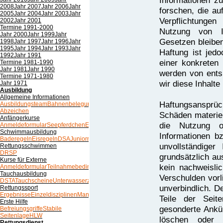
Informationen 
2008
Jahr 2007
Jahr 2006
Jahr
forschen, die au
2005
Jahr 2004
Jahr 2003
Jahr
Verpflichtunge
2002
Jahr 2001
Termine 1991-2000
Nutzung von I
Jahr 2000
Jahr 1999
Jahr
Gesetzen bleiben
1998
Jahr 1997
Jahr 1996
Jahr
1995
Jahr 1994
Jahr 1993
Jahr
Haftung ist jed
1992
Jahr 1991
einer konkreten
Termine 1981-1990
Jahr 1981
Jahr 1990
werden von ents
Termine 1971-1980
wir diese Inhalt
Jahr 1971
Ausbildung
Allgemeine Informationen
Haftungsansprü
Ausbildungsteam
Bahnenbelegung
Trainingszeiten
Übersicht
Abzeichen
Schäden materiel
Anfängerkurse
die Nutzung o
Anmeldeformular
Seepferdchen
Empfehlungen
Schwimmausbildung
Informationen b
Baderegeln
Eisregeln
DSA
Juniorretter
Probeschwimmen
unvollständiger
Rettungsschwimmen
DRSP
grundsätzlich au
Kurse für Externe
kein nachweislic
Anmeldeformular
Teilnahmebedingungen
Tauchausbildung
Verschulden vorl
DSTA
Tauchscheine
Unterwasserzeichen
unverbindlich. D
Rettungssport
Ergebnisse
Einzeldisziplinen
Mannschaftsdisziplinen
Teile der Sei
Erste Hilfe
gesonderte Ankü
Befreiungsgriffe
Stabile
Seitenlage
HLW
löschen oder d
Rettungsdienst