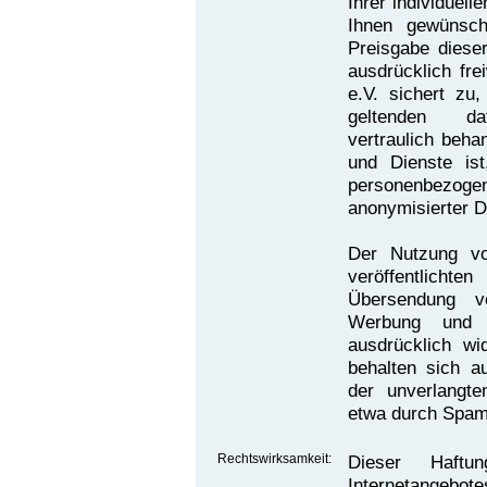
Ihrer individuel
Ihnen gewünsch
Preisgabe dieser
ausdrücklich fre
e.V. sichert zu
geltenden dat
vertraulich beha
und Dienste is
personenbezo
anonymisierter 
Der Nutzung v
veröffentlich
Übersendung vo
Werbung und In
ausdrücklich wi
behalten sich au
der unverlangt
etwa durch Spam-
Rechtswirksamkeit:
Dieser Haftu
Internetangebote