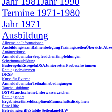
Jahr 1981
Jahr 1990
Termine 1971-1980
Jahr 1971
Ausbildung
Allgemeine Informationen
Ausbildungsteam
Bahnenbelegung
Trainingszeiten
Übersicht Abze
Anfängerkurse
Anmeldeformular
Seepferdchen
Empfehlungen
Schwimmausbildung
Baderegeln
Eisregeln
DSA
Juniorretter
Probeschwimmen
Rettungsschwimmen
DRSP
Kurse für Externe
Anmeldeformular
Teilnahmebedingungen
Tauchausbildung
DSTA
Tauchscheine
Unterwasserzeichen
Rettungssport
Ergebnisse
Einzeldisziplinen
Mannschaftsdisziplinen
Erste Hilfe
Befreiungsgriffe
Stabile Seitenlage
HLW