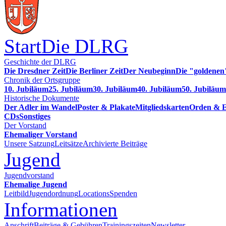
Start
Die DLRG
Geschichte der DLRG
Die Dresdner Zeit
Die Berliner Zeit
Der Neubeginn
Die "goldenen
Chronik der Ortsgruppe
10. Jubiläum
25. Jubiläum
30. Jubiläum
40. Jubiläum
50. Jubiläum
Historische Dokumente
Der Adler im Wandel
Poster & Plakate
Mitgliedskarten
Orden & E
CDs
Sonstiges
Der Vorstand
Ehemaliger Vorstand
Unsere Satzung
Leitsätze
Archivierte Beiträge
Jugend
Jugendvorstand
Ehemalige Jugend
Leitbild
Jugendordnung
Locations
Spenden
Informationen
Anschrift
Beiträge & Gebühren
Trainingszeiten
Newsletter