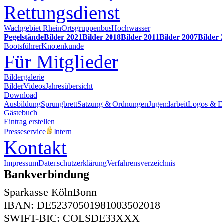
Rettungsdienst
Wachgebiet Rhein
Ortsgruppenbus
Hochwasser
Pegelstände
Bilder 2021
Bilder 2018
Bilder 2011
Bilder 2007
Bilder
Bootsführer
Knotenkunde
Für Mitglieder
Bildergalerie
Bilder
Videos
Jahresübersicht
Download
Ausbildung
Sprungbrett
Satzung & Ordnungen
Jugendarbeit
Logos & 
Gästebuch
Eintrag erstellen
Presseservice
Intern
Kontakt
Impressum
Datenschutzerklärung
Verfahrensverzeichnis
Bankverbindung
Sparkasse KölnBonn
IBAN: DE52370501981003502018
SWIFT-BIC: COLSDE33XXX