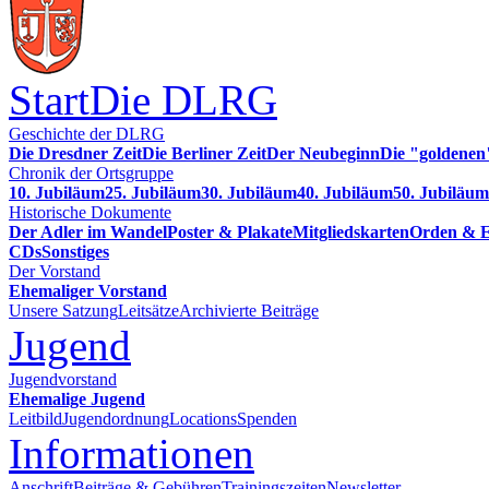
Start
Die DLRG
Geschichte der DLRG
Die Dresdner Zeit
Die Berliner Zeit
Der Neubeginn
Die "goldenen
Chronik der Ortsgruppe
10. Jubiläum
25. Jubiläum
30. Jubiläum
40. Jubiläum
50. Jubiläum
Historische Dokumente
Der Adler im Wandel
Poster & Plakate
Mitgliedskarten
Orden & E
CDs
Sonstiges
Der Vorstand
Ehemaliger Vorstand
Unsere Satzung
Leitsätze
Archivierte Beiträge
Jugend
Jugendvorstand
Ehemalige Jugend
Leitbild
Jugendordnung
Locations
Spenden
Informationen
Anschrift
Beiträge & Gebühren
Trainingszeiten
Newsletter