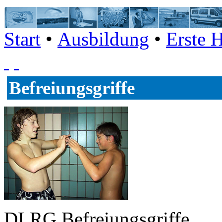
Start
•
Ausbildung
•
Erste H
Befreiungsgriffe
DLRG Befreiungsgriffe