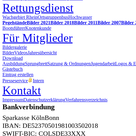
Rettungsdienst
Wachgebiet Rhein
Ortsgruppenbus
Hochwasser
Pegelstände
Bilder 2021
Bilder 2018
Bilder 2011
Bilder 2007
Bilder
Bootsführer
Knotenkunde
Für Mitglieder
Bildergalerie
Bilder
Videos
Jahresübersicht
Download
Ausbildung
Sprungbrett
Satzung & Ordnungen
Jugendarbeit
Logos & 
Gästebuch
Eintrag erstellen
Presseservice
Intern
Kontakt
Impressum
Datenschutzerklärung
Verfahrensverzeichnis
Bankverbindung
Sparkasse KölnBonn
IBAN: DE52370501981003502018
SWIFT-BIC: COLSDE33XXX