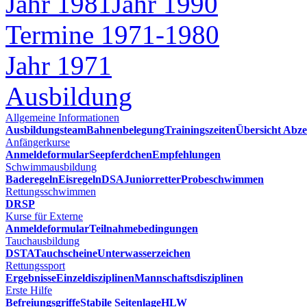
Jahr 1981
Jahr 1990
Termine 1971-1980
Jahr 1971
Ausbildung
Allgemeine Informationen
Ausbildungsteam
Bahnenbelegung
Trainingszeiten
Übersicht Abze
Anfängerkurse
Anmeldeformular
Seepferdchen
Empfehlungen
Schwimmausbildung
Baderegeln
Eisregeln
DSA
Juniorretter
Probeschwimmen
Rettungsschwimmen
DRSP
Kurse für Externe
Anmeldeformular
Teilnahmebedingungen
Tauchausbildung
DSTA
Tauchscheine
Unterwasserzeichen
Rettungssport
Ergebnisse
Einzeldisziplinen
Mannschaftsdisziplinen
Erste Hilfe
Befreiungsgriffe
Stabile Seitenlage
HLW