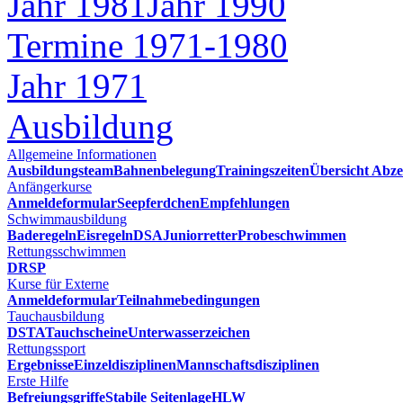
Jahr 1981
Jahr 1990
Termine 1971-1980
Jahr 1971
Ausbildung
Allgemeine Informationen
Ausbildungsteam
Bahnenbelegung
Trainingszeiten
Übersicht Abze
Anfängerkurse
Anmeldeformular
Seepferdchen
Empfehlungen
Schwimmausbildung
Baderegeln
Eisregeln
DSA
Juniorretter
Probeschwimmen
Rettungsschwimmen
DRSP
Kurse für Externe
Anmeldeformular
Teilnahmebedingungen
Tauchausbildung
DSTA
Tauchscheine
Unterwasserzeichen
Rettungssport
Ergebnisse
Einzeldisziplinen
Mannschaftsdisziplinen
Erste Hilfe
Befreiungsgriffe
Stabile Seitenlage
HLW