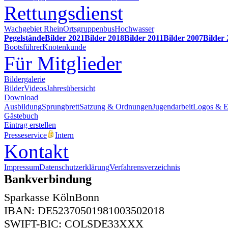
Rettungsdienst
Wachgebiet Rhein
Ortsgruppenbus
Hochwasser
Pegelstände
Bilder 2021
Bilder 2018
Bilder 2011
Bilder 2007
Bilder
Bootsführer
Knotenkunde
Für Mitglieder
Bildergalerie
Bilder
Videos
Jahresübersicht
Download
Ausbildung
Sprungbrett
Satzung & Ordnungen
Jugendarbeit
Logos & 
Gästebuch
Eintrag erstellen
Presseservice
Intern
Kontakt
Impressum
Datenschutzerklärung
Verfahrensverzeichnis
Bankverbindung
Sparkasse KölnBonn
IBAN: DE52370501981003502018
SWIFT-BIC: COLSDE33XXX