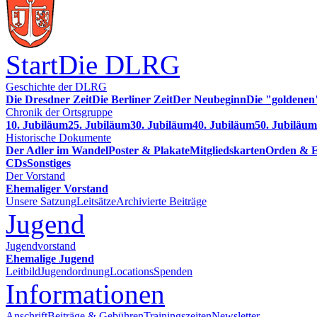
Start
Die DLRG
Geschichte der DLRG
Die Dresdner Zeit
Die Berliner Zeit
Der Neubeginn
Die "goldenen
Chronik der Ortsgruppe
10. Jubiläum
25. Jubiläum
30. Jubiläum
40. Jubiläum
50. Jubiläum
Historische Dokumente
Der Adler im Wandel
Poster & Plakate
Mitgliedskarten
Orden & E
CDs
Sonstiges
Der Vorstand
Ehemaliger Vorstand
Unsere Satzung
Leitsätze
Archivierte Beiträge
Jugend
Jugendvorstand
Ehemalige Jugend
Leitbild
Jugendordnung
Locations
Spenden
Informationen
Anschrift
Beiträge & Gebühren
Trainingszeiten
Newsletter