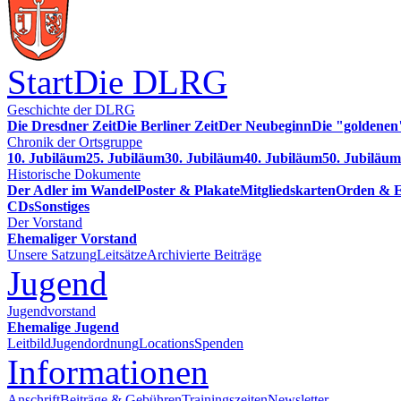
Start
Die DLRG
Geschichte der DLRG
Die Dresdner Zeit
Die Berliner Zeit
Der Neubeginn
Die "goldenen
Chronik der Ortsgruppe
10. Jubiläum
25. Jubiläum
30. Jubiläum
40. Jubiläum
50. Jubiläum
Historische Dokumente
Der Adler im Wandel
Poster & Plakate
Mitgliedskarten
Orden & E
CDs
Sonstiges
Der Vorstand
Ehemaliger Vorstand
Unsere Satzung
Leitsätze
Archivierte Beiträge
Jugend
Jugendvorstand
Ehemalige Jugend
Leitbild
Jugendordnung
Locations
Spenden
Informationen
Anschrift
Beiträge & Gebühren
Trainingszeiten
Newsletter