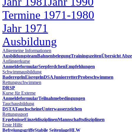
Jahr 1981
Jahr 1990
Termine 1971-1980
Jahr 1971
Ausbildung
Allgemeine Informationen
Ausbildungsteam
Bahnenbelegung
Trainingszeiten
Übersicht Abze
Anfängerkurse
Anmeldeformular
Seepferdchen
Empfehlungen
Schwimmausbildung
Baderegeln
Eisregeln
DSA
Juniorretter
Probeschwimmen
Rettungsschwimmen
DRSP
Kurse für Externe
Anmeldeformular
Teilnahmebedingungen
Tauchausbildung
DSTA
Tauchscheine
Unterwasserzeichen
Rettungssport
Ergebnisse
Einzeldisziplinen
Mannschaftsdisziplinen
Erste Hilfe
Befreiungsgriffe
Stabile Seitenlage
HLW