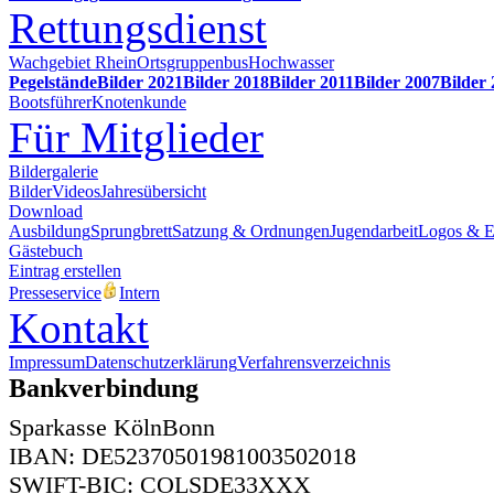
Rettungsdienst
Wachgebiet Rhein
Ortsgruppenbus
Hochwasser
Pegelstände
Bilder 2021
Bilder 2018
Bilder 2011
Bilder 2007
Bilder
Bootsführer
Knotenkunde
Für Mitglieder
Bildergalerie
Bilder
Videos
Jahresübersicht
Download
Ausbildung
Sprungbrett
Satzung & Ordnungen
Jugendarbeit
Logos & 
Gästebuch
Eintrag erstellen
Presseservice
Intern
Kontakt
Impressum
Datenschutzerklärung
Verfahrensverzeichnis
Bankverbindung
Sparkasse KölnBonn
IBAN: DE52370501981003502018
SWIFT-BIC: COLSDE33XXX