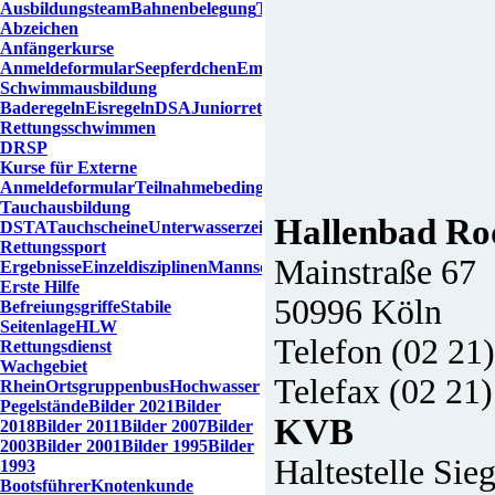
Ausbildungsteam
Bahnenbelegung
Trainingszeiten
Übersicht
Abzeichen
Anfängerkurse
Anmeldeformular
Seepferdchen
Empfehlungen
Schwimmausbildung
Baderegeln
Eisregeln
DSA
Juniorretter
Probeschwimmen
Rettungsschwimmen
DRSP
Kurse für Externe
Anmeldeformular
Teilnahmebedingungen
Tauchausbildung
Hallenbad Ro
DSTA
Tauchscheine
Unterwasserzeichen
Rettungssport
Mainstraße 67
Ergebnisse
Einzeldisziplinen
Mannschaftsdisziplinen
Erste Hilfe
50996 Köln
Befreiungsgriffe
Stabile
Seitenlage
HLW
Telefon (02 21)
Rettungsdienst
Wachgebiet
Telefax (02 21)
Rhein
Ortsgruppenbus
Hochwasser
Pegelstände
Bilder 2021
Bilder
KVB
2018
Bilder 2011
Bilder 2007
Bilder
2003
Bilder 2001
Bilder 1995
Bilder
Haltestelle Sie
1993
Bootsführer
Knotenkunde