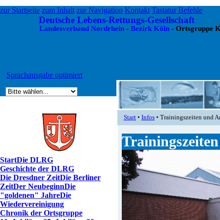
zur Startseite
zum Inhalt
zur Navigation
Kontakt
Tastatur Befehle
Deutsche Lebens-Rettungs-Gesellschaft
Landesverband Nordrhein
-
Bezirk Köln
- Ortsgruppe K
Sprachausgabe optimiert
Start
•
Infos
• Trainingszeiten und A
Trainingszeiten
Start
Die DLRG
Geschichte der DLRG
Die Dresdner Zeit
Die Berliner
Zeit
Der Neubeginn
Die
"goldenen" Jahre
Die
Wiedervereinigung
Chronik der Ortsgruppe