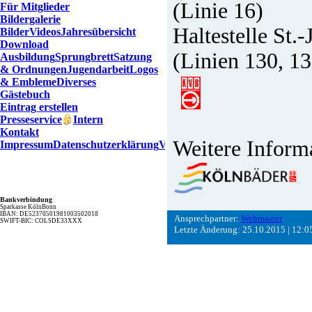
(Linie 16)
Für Mitglieder
Bildergalerie
Haltestelle St.
Bilder
Videos
Jahresübersicht
Download
(Linien 130, 13
Ausbildung
Sprungbrett
Satzung
& Ordnungen
Jugendarbeit
Logos
& Embleme
Diverses
Gästebuch
Eintrag erstellen
Presseservice
Intern
Kontakt
Weitere Informa
Impressum
Datenschutzerklärung
Verfahrensverzeichnis
Bankverbindung
Sparkasse KölnBonn
IBAN: DE52370501981003502018
Ansprechpartner:
Webmaster
SWIFT-BIC: COLSDE33XXX
Letzte Änderung: 25.10.2015 | 12:0