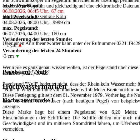
Ein Schwimmkörper im Pegelturm am Rheinufer überträgt permanent 
letzter Pegelstand:
angebrachte Pegeluhr und gleichzeitig auf eine elektronische Daten­au
06.08.2026, 06:45 Uhr, 67 cm
Hochwasserschutzzentrale Köln
min. Pegelstand:
04.08.2026, 08:00 Uhr, -9999 cm
max. Pegelstand:
06.07.2026, 04:00 Uhr, 160 cm
Veränderung der letzten Stunde:
Über einen Anrufbeantworter kann unter der Rufnummer 0221-19429 
+ 1 cm
▲
Veränderung der letzten 24 Stunden:
-3 cm
▼
Wenn Sie es ganz genau wissen wollen, ist der Pegelstand über die
Pegelstand "Null"
abrufbar:
(0221) 19429
Pegelstand "Null" bedeutet nicht, dass der Rhein kein Wasser mehr f
Hochwassermarken
"Null" in einer Fahrrinne von mindestens 150 Meter Breite noch minde
Diese Festlegung gilt seit dem 01. November 1979. Vorher lag die Nu
Hochwassermarke I
dass bei einem Hochwasser (nach heutigem Pegel) von beispiels
anzeigte.
Diese Marke liegt bei einem Pegelstand von 6,20 Meter. 
Einschränkungen der Schifffahrt: Die Schiffe dürfen nur noch mi
Geschwindigkeit und im mittleren Stromdrittel fahren, um Uferbes
vermeiden.