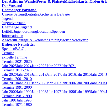
Der Adler im Wandel
Poster & Plakate
Mitgliedskarten
Orden & E
Der Vorstand
Ehemaliger Vorstand
Unsere Satzung
Leitsätze
Archivierte Beiträge
Jugend
Jugendvorstand
Ehemalige Jugend
Leitbild
Jugendordnung
Locations
Spenden
Informationen
Anschrift
Beiträge & Gebühren
Trainingszeiten
Newsletter
Bisherige Newsletter
Spenden
F.A.Q.
Termine
aktuelle Termine
Termine 2021-2025
Jahr 2025
Jahr 2024
Jahr 2023
Jahr 2022
Jahr 2021
Termine 2011-2020
Jahr 2020
Jahr 2019
Jahr 2018
Jahr 2017
Jahr 2016
Jahr 2015
Jahr 2014
Termine 2001-2010
Jahr 2010
Jahr 2009
Jahr 2008
Jahr 2007
Jahr 2006
Jahr 2005
Jahr 2004
Termine 1991-2000
Jahr 2000
Jahr 1999
Jahr 1998
Jahr 1997
Jahr 1996
Jahr 1995
Jahr 1994
Termine 1981-1990
Jahr 1981
Jahr 1990
Termine 1971-1980