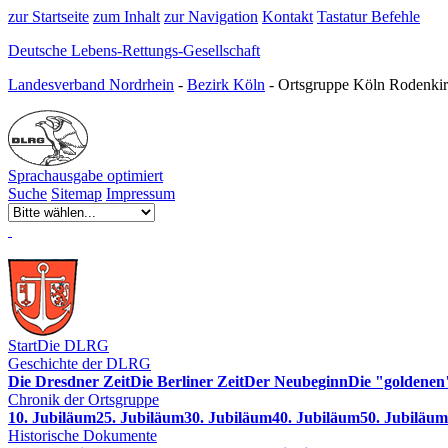
zur Startseite
zum Inhalt
zur Navigation
Kontakt
Tastatur Befehle
Deutsche Lebens-Rettungs-Gesellschaft
Landesverband Nordrhein
-
Bezirk Köln
- Ortsgruppe Köln Rodenkir
Sprachausgabe optimiert
Suche
Sitemap
Impressum
Start
Die DLRG
Geschichte der DLRG
Die Dresdner Zeit
Die Berliner Zeit
Der Neubeginn
Die "goldenen
Chronik der Ortsgruppe
10. Jubiläum
25. Jubiläum
30. Jubiläum
40. Jubiläum
50. Jubiläum
Historische Dokumente