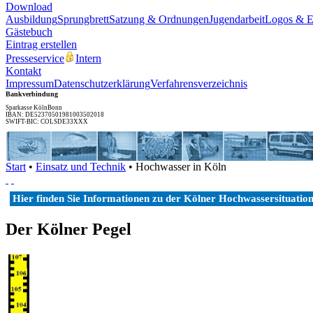
Download
Ausbildung
Sprungbrett
Satzung & Ordnungen
Jugendarbeit
Logos & 
Gästebuch
Eintrag erstellen
Presseservice
Intern
Kontakt
Impressum
Datenschutzerklärung
Verfahrensverzeichnis
Bankverbindung
Sparkasse KölnBonn
IBAN: DE52370501981003502018
SWIFT-BIC: COLSDE33XXX
Start
•
Einsatz und Technik
• Hochwasser in Köln
Hier finden Sie Informationen zu der Kölner Hochwassersituatio
Der Kölner Pegel