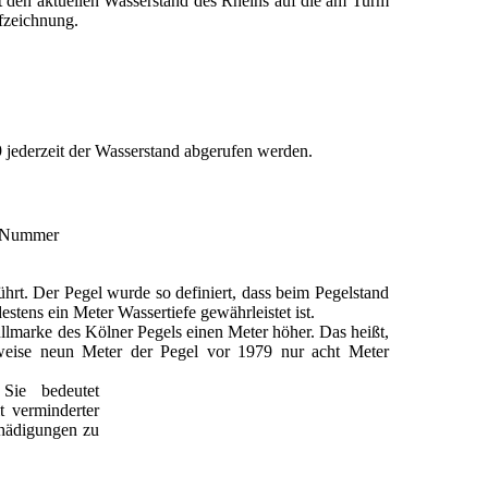
den aktuellen Wasserstand des Rheins auf die am Turm
f­zeichnung.
jederzeit der Wasserstand abgerufen werden.
se Nummer
ührt. Der Pegel wurde so definiert, dass beim Pegelstand
stens ein Meter Wassertiefe gewährleistet ist.
llmarke des Kölner Pegels einen Meter höher. Das heißt,
weise neun Meter der Pegel vor 1979 nur acht Meter
Sie bedeutet
t verminderter
chädigungen zu