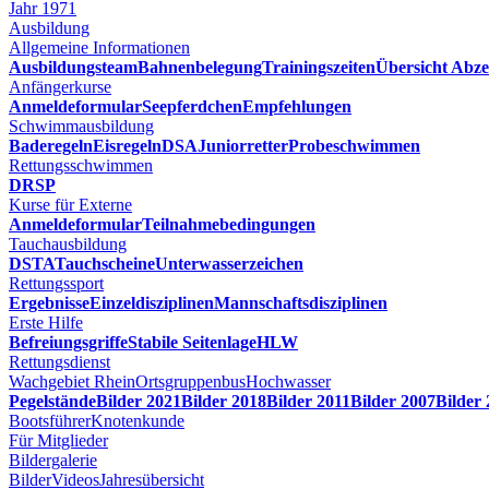
Jahr 1971
Ausbildung
Allgemeine Informationen
Ausbildungsteam
Bahnenbelegung
Trainingszeiten
Übersicht Abze
Anfängerkurse
Anmeldeformular
Seepferdchen
Empfehlungen
Schwimmausbildung
Baderegeln
Eisregeln
DSA
Juniorretter
Probeschwimmen
Rettungsschwimmen
DRSP
Kurse für Externe
Anmeldeformular
Teilnahmebedingungen
Tauchausbildung
DSTA
Tauchscheine
Unterwasserzeichen
Rettungssport
Ergebnisse
Einzeldisziplinen
Mannschaftsdisziplinen
Erste Hilfe
Befreiungsgriffe
Stabile Seitenlage
HLW
Rettungsdienst
Wachgebiet Rhein
Ortsgruppenbus
Hochwasser
Pegelstände
Bilder 2021
Bilder 2018
Bilder 2011
Bilder 2007
Bilder
Bootsführer
Knotenkunde
Für Mitglieder
Bildergalerie
Bilder
Videos
Jahresübersicht