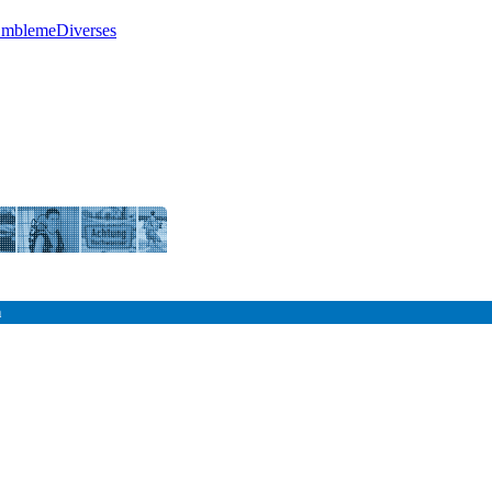
Embleme
Diverses
n