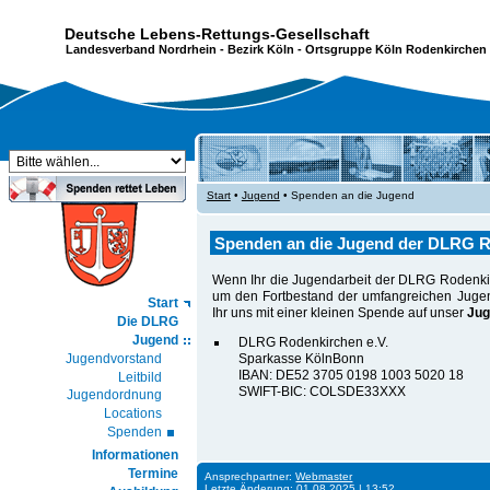
Deutsche Lebens-Rettungs-Gesellschaft
Landesverband Nordrhein
-
Bezirk Köln
- Ortsgruppe Köln Rodenkirchen 
Start
•
Jugend
• Spenden an die Jugend
Spenden an die Jugend der DLRG R
Wenn Ihr die Jugendarbeit der DLRG Rodenkirc
um den Fortbestand der umfangreichen Jugen
Start
Ihr uns mit einer kleinen Spende auf unser
Jug
Die DLRG
Jugend
DLRG Rodenkirchen e.V.
Jugendvorstand
Sparkasse KölnBonn
IBAN: DE52 3705 0198 1003 5020 18
Leitbild
SWIFT-BIC: COLSDE33XXX
Jugendordnung
Locations
Spenden
Informationen
Termine
Ansprechpartner:
Webmaster
Letzte Änderung: 01.08.2025 | 13:52