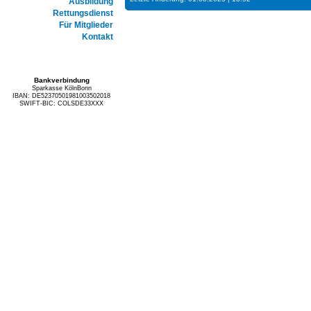
Ausbildung
Rettungsdienst
Für Mitglieder
Kontakt
Bankverbindung
Sparkasse KölnBonn
IBAN: DE52370501981003502018
SWIFT-BIC: COLSDE33XXX