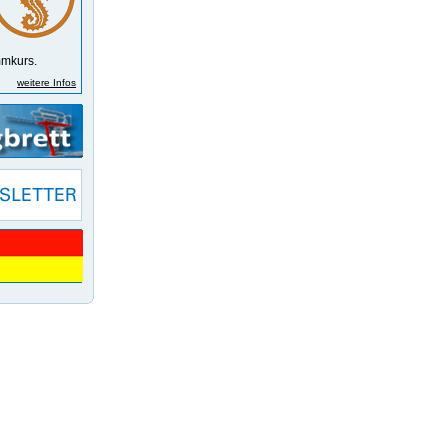
m­kurs.
weitere Infos