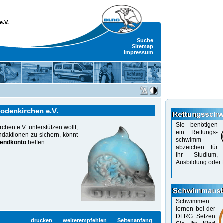
e.V.
Suche
Sitemap
Impressum
odenkirchen e.V.
Sie benötigen
hen e.V. unterstützen wollt,
ein Rettungs-
daktionen zu sichern, könnt
schwimm-
endkonto
helfen.
abzeichen für
Ihr Studium,
Aus­bildung oder 
Schwimmen
lernen bei der
DLRG. Setzen
drucken
weiterempfehlen
Seitenanfang