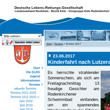
Deutsche Lebens-Rettungs-Gesellschaft
Landesverband Nordrhein
-
Bezirk Köln
- Ortsgruppe Köln Rodenkirchen 
Start
•
Termine
• Termine 2017
23.06.2017
Kinderfahrt nach Lutzer
Start
Es herrschte strahlender
Die DLRG
Jugend
Sonnen­schein, als sich am
Informationen
Freitagnachmittag 13
Termine
freudige Gesichter am
aktuelle Termine
Termine 2021-2025
Rodenkirchener
Termine 2011-2020
Schwimmbad einfanden,
Jahr 2020
um ein spannendes
Jahr 2019
Jahr 2018