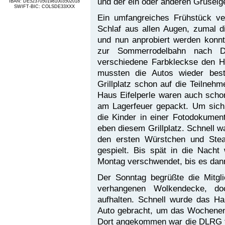
und der ein oder anderen Gruselg
IBAN: DE52370501981003502018
SWIFT-BIC: COLSDE33XXX
Ein umfangreiches Frühstück ve
Schlaf aus allen Augen, zumal d
und nun anprobiert werden konnt
zur Sommerrodelbahn nach D
verschiedene Farbkleckse den Hü
mussten die Autos wieder best
Grillplatz schon auf die Teilneh
Haus Eifelperle waren auch scho
am Lagerfeuer gepackt. Um sich d
die Kinder in einer Fotodokumen
eben diesem Grillplatz. Schnell wa
den ersten Würstchen und Stea
gespielt. Bis spät in die Nach
Montag verschwendet, bis es dann
Der Sonntag begrüßte die Mitgl
verhangenen Wolkendecke, do
aufhalten. Schnell wurde das H
Auto gebracht, um das Wochenen
Dort angekommen war die DLRG fa