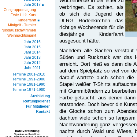
Wochenende in der Eifel zu
Jahr 2017
verbringen. Es schien, als
Ortsgruppentagung
ob sich die Jugend der
Erste Hilfe Kurs
DLRG Rodenkirchen das
Kinderfahrt
Minigolf - Turnier
richtige Wochenende für die
Nikolausschwimmen
diesjährige Kinderfahrt
Weihnachtsmarkt
ausgesucht hätte.
Jahr 2016
Jahr 2015
Nachdem alle Sachen verstaut 
Jahr 2014
Süden und Ruckzuck war das Ha
Jahr 2013
Jahr 2012
erreicht. Dort hieß es dann die
Jahr 2011
auf dem Spielplatz so viel von 
Termine 2001-2010
darauf wartete auch schon die 
Termine 1991-2000
Stapel weißer T-Shirts auftauchte
Termine 1981-1990
Termine 1971-1980
mit Gummibändern zu bearbeiten 
Ausbildung
Farbe getaucht, aus denen dann
Rettungsdienst
entstanden. Doch bevor die Kunst
Für Mitglieder
die Glocke schon zum Abendes
Kontakt
dachten viele schon so langsam 
Nachtwanderung ganz vergessen!
nachts durch Wald und Wiese, be
Bankverbindung
Sparkasse KölnBonn