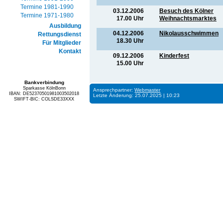
Termine 1981-1990
03.12.2006
Besuch des Kölner
Termine 1971-1980
17.00 Uhr
Weihnachtsmarktes
Ausbildung
04.12.2006
Nikolausschwimmen
Rettungsdienst
18.30 Uhr
Für Mitglieder
Kontakt
09.12.2006
Kinderfest
15.00 Uhr
Bankverbindung
Sparkasse KölnBonn
Ansprechpartner:
Webmaster
IBAN: DE52370501981003502018
Letzte Änderung: 25.07.2025 | 10:23
SWIFT-BIC: COLSDE33XXX