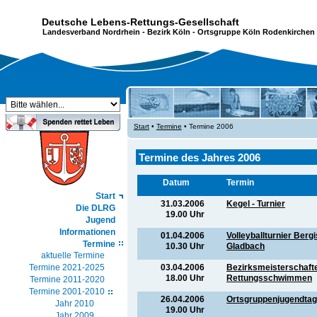
Deutsche Lebens-Rettungs-Gesellschaft
Landesverband Nordrhein
-
Bezirk Köln
- Ortsgruppe Köln Rodenkirchen 
Start
•
Termine
• Termine 2006
Termine des Jahres 2006
Datum
Termin
Start
31.03.2006
Kegel - Turnier
Die DLRG
19.00 Uhr
Jugend
Informationen
01.04.2006
Volleyballturnier Berg
Termine
10.30 Uhr
Gladbach
aktuelle Termine
03.04.2006
Bezirksmeisterschaft
Termine 2021-2025
18.00 Uhr
Rettungsschwimmen
Termine 2011-2020
Termine 2001-2010
26.04.2006
Ortsgruppenjugendta
Jahr 2010
19.00 Uhr
Jahr 2009