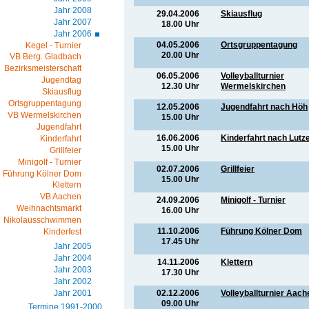
Jahr 2008
29.04.2006
Skiausflug
Jahr 2007
18.00 Uhr
Jahr 2006
04.05.2006
Ortsgruppentagung
Kegel - Turnier
20.00 Uhr
VB Berg. Gladbach
Bezirksmeisterschaft
06.05.2006
Volleyballturnier
Jugendtag
12.30 Uhr
Wermelskirchen
Skiausflug
Ortsgruppentagung
12.05.2006
Jugendfahrt nach Höh
VB Wermelskirchen
15.00 Uhr
Jugendfahrt
16.06.2006
Kinderfahrt nach Lutz
Kinderfahrt
15.00 Uhr
Grillfeier
Minigolf - Turnier
02.07.2006
Grillfeier
Führung Kölner Dom
15.00 Uhr
Klettern
VB Aachen
24.09.2006
Minigolf - Turnier
Weihnachtsmarkt
16.00 Uhr
Nikolausschwimmen
11.10.2006
Führung Kölner Dom
Kinderfest
17.45 Uhr
Jahr 2005
Jahr 2004
14.11.2006
Klettern
Jahr 2003
17.30 Uhr
Jahr 2002
Jahr 2001
02.12.2006
Volleyballturnier Aach
09.00 Uhr
Termine 1991-2000