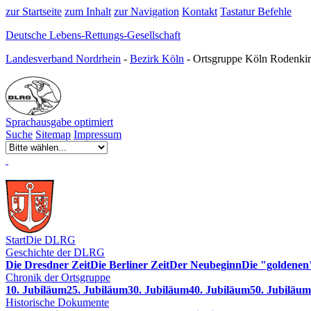
zur Startseite
zum Inhalt
zur Navigation
Kontakt
Tastatur Befehle
Deutsche Lebens-Rettungs-Gesellschaft
Landesverband Nordrhein
-
Bezirk Köln
- Ortsgruppe Köln Rodenkir
Sprachausgabe optimiert
Suche
Sitemap
Impressum
Start
Die DLRG
Geschichte der DLRG
Die Dresdner Zeit
Die Berliner Zeit
Der Neubeginn
Die "goldenen
Chronik der Ortsgruppe
10. Jubiläum
25. Jubiläum
30. Jubiläum
40. Jubiläum
50. Jubiläum
Historische Dokumente