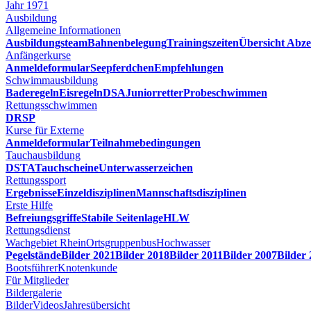
Jahr 1971
Ausbildung
Allgemeine Informationen
Ausbildungsteam
Bahnenbelegung
Trainingszeiten
Übersicht Abze
Anfängerkurse
Anmeldeformular
Seepferdchen
Empfehlungen
Schwimmausbildung
Baderegeln
Eisregeln
DSA
Juniorretter
Probeschwimmen
Rettungsschwimmen
DRSP
Kurse für Externe
Anmeldeformular
Teilnahmebedingungen
Tauchausbildung
DSTA
Tauchscheine
Unterwasserzeichen
Rettungssport
Ergebnisse
Einzeldisziplinen
Mannschaftsdisziplinen
Erste Hilfe
Befreiungsgriffe
Stabile Seitenlage
HLW
Rettungsdienst
Wachgebiet Rhein
Ortsgruppenbus
Hochwasser
Pegelstände
Bilder 2021
Bilder 2018
Bilder 2011
Bilder 2007
Bilder
Bootsführer
Knotenkunde
Für Mitglieder
Bildergalerie
Bilder
Videos
Jahresübersicht