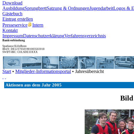
Download
Ausbildung
Sprungbrett
Satzung & Ordnungen
Jugendarbeit
Logos & 
Gästebuch
Eintrag erstellen
Presseservice
Intern
Kontakt
Impressum
Datenschutzerklärung
Verfahrensverzeichnis
Bankverbindung
Sparkasse KölnBonn
IBAN: DE52370501981003502018
SWIFT-BIC: COLSDE33XXX
Start
•
Mitglieder-Informationsportal
• Jahresübersicht
Aktionen aus dem Jahr 2005
Bild