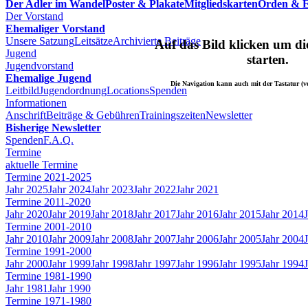
Der Adler im Wandel
Poster & Plakate
Mitgliedskarten
Orden & E
Der Vorstand
Ehemaliger Vorstand
Unsere Satzung
Leitsätze
Archivierte Beiträge
Auf das Bild klicken um d
Jugend
starten.
Jugendvorstand
Ehemalige Jugend
Die Navigation kann auch mit der Tastatur (vo
Leitbild
Jugendordnung
Locations
Spenden
Informationen
Anschrift
Beiträge & Gebühren
Trainingszeiten
Newsletter
Bisherige Newsletter
Spenden
F.A.Q.
Termine
aktuelle Termine
Termine 2021-2025
Jahr 2025
Jahr 2024
Jahr 2023
Jahr 2022
Jahr 2021
Termine 2011-2020
Jahr 2020
Jahr 2019
Jahr 2018
Jahr 2017
Jahr 2016
Jahr 2015
Jahr 2014
Termine 2001-2010
Jahr 2010
Jahr 2009
Jahr 2008
Jahr 2007
Jahr 2006
Jahr 2005
Jahr 2004
Termine 1991-2000
Jahr 2000
Jahr 1999
Jahr 1998
Jahr 1997
Jahr 1996
Jahr 1995
Jahr 1994
Termine 1981-1990
Jahr 1981
Jahr 1990
Termine 1971-1980