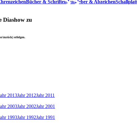
hrenzeichen
Bücher & Schriften
Aufkleber & Abzeichen
Schallpla
ie Diashow zu
r/zurück) erfolgen.
Jahr 2013
Jahr 2012
Jahr 2011
Jahr 2003
Jahr 2002
Jahr 2001
Jahr 1993
Jahr 1992
Jahr 1991