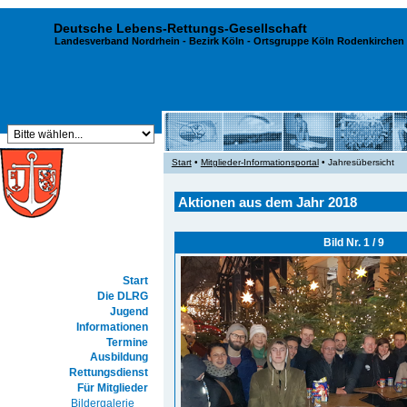
Deutsche Lebens-Rettungs-Gesellschaft
Landesverband Nordrhein
-
Bezirk Köln
- Ortsgruppe Köln Rodenkirchen 
Start
•
Mitglieder-Informationsportal
• Jahresübersicht
Aktionen aus dem Jahr 2018
Bild Nr. 1 / 9
Start
Die DLRG
Jugend
Informationen
Termine
Ausbildung
Rettungsdienst
Für Mitglieder
Bildergalerie