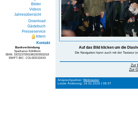
Bilder
Videos
Jahresübersicht
Download
Gästebuch
Presseservice
Intern
Kontakt
Auf das Bild klicken um die Diash
Bankverbindung
Sparkasse KölnBonn
Die Navigation kann auch mit der Tastatur (v
IBAN: DE52370501981003502018
SWIFT-BIC: COLSDE33XXX
Zur 
Zur G
Ansprechpartner:
Webmaster
Letzte Änderung: 19.02.2026 | 08:37