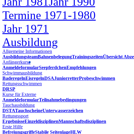
Jahr 1981
Jahr 1990
Termine 1971-1980
Jahr 1971
Ausbildung
Allgemeine Informationen
Ausbildungsteam
Bahnenbelegung
Trainingszeiten
Übersicht Abze
Anfängerkurse
Anmeldeformular
Seepferdchen
Empfehlungen
Schwimmausbildung
Baderegeln
Eisregeln
DSA
Juniorretter
Probeschwimmen
Rettungsschwimmen
DRSP
Kurse für Externe
Anmeldeformular
Teilnahmebedingungen
Tauchausbildung
DSTA
Tauchscheine
Unterwasserzeichen
Rettungssport
Ergebnisse
Einzeldisziplinen
Mannschaftsdisziplinen
Erste Hilfe
Befreiungsgriffe
Stabile Seitenlage
HLW