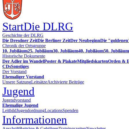
Start
Die DLRG
Geschichte der DLRG
Die Dresdner Zeit
Die Berliner Zeit
Der Neubeginn
Die "goldenen
Chronik der Ortsgruppe
10. Jubiläum
25. Jubiläum
30. Jubiläum
40. Jubiläum
50. Jubiläum
Historische Dokumente
Der Adler im Wandel
Poster & Plakate
Mitgliedskarten
Orden & E
CDs
Sonstiges
Der Vorstand
Ehemaliger Vorstand
Unsere Satzung
Leitsätze
Archivierte Beiträge
Jugend
Jugendvorstand
Ehemalige Jugend
Leitbild
Jugendordnung
Locations
Spenden
Informationen
Anschrift
Beiträge & Gebühren
Trainingszeiten
Newsletter