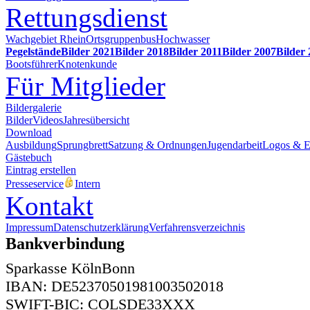
Rettungsdienst
Wachgebiet Rhein
Ortsgruppenbus
Hochwasser
Pegelstände
Bilder 2021
Bilder 2018
Bilder 2011
Bilder 2007
Bilder
Bootsführer
Knotenkunde
Für Mitglieder
Bildergalerie
Bilder
Videos
Jahresübersicht
Download
Ausbildung
Sprungbrett
Satzung & Ordnungen
Jugendarbeit
Logos & 
Gästebuch
Eintrag erstellen
Presseservice
Intern
Kontakt
Impressum
Datenschutzerklärung
Verfahrensverzeichnis
Bankverbindung
Sparkasse KölnBonn
IBAN: DE52370501981003502018
SWIFT-BIC: COLSDE33XXX