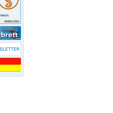
m­kurs.
weitere Infos