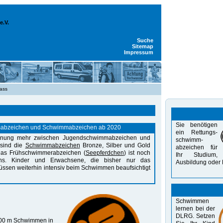
e.V.
Suche
Sitemap
Impressum
ass
Sie benötigen
abzeichen und Schwimmabzeichen ab 2020
ein Rettungs-
ennung mehr zwischen Jugendschwimmabzeichen und
schwimm-
sind die
Schwimmabzeichen
Bronze, Silber und Gold
abzeichen für
Das Frühschwimmerabzeichen (
Seepferdchen
) ist noch
Ihr Studium,
s. Kinder und Erwachsene, die bisher nur das
Aus­bildung oder 
ssen weiterhin intensiv beim Schwimmen beaufsichtigt
Schwimmen
lernen bei der
DLRG. Setzen
200 m Schwimmen in