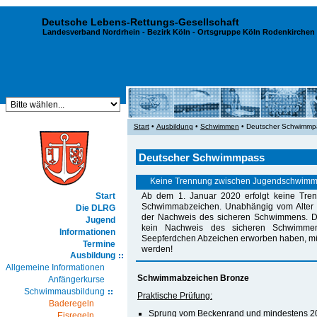
Deutsche Lebens-Rettungs-Gesellschaft
Landesverband Nordrhein
-
Bezirk Köln
- Ortsgruppe Köln Rodenkirchen 
Start
•
Ausbildung
•
Schwimmen
• Deutscher Schwimmp
Deutscher Schwimmpass
Keine Trennung zwischen Jugendschwimm
Ab dem 1. Januar 2020 erfolgt keine Tr
Start
Schwimmabzeichen. Unabhängig vom Alter 
Die DLRG
der Nachweis des sicheren Schwimmens. 
Jugend
kein Nachweis des sicheren Schwimmen
Informationen
Seepferdchen Abzeichen erworben haben, mü
Termine
werden!
Ausbildung
Allgemeine Informationen
Schwimmabzeichen Bronze
Anfängerkurse
Schwimmausbildung
Praktische Prüfung:
Baderegeln
Sprung vom Beckenrand und mindestens 
Eisregeln