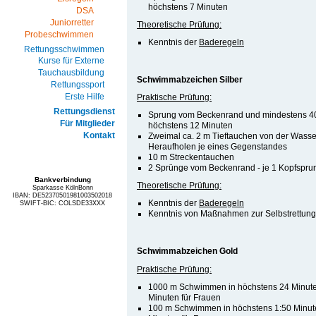
höchstens 7 Minuten
DSA
Juniorretter
Theoretische Prüfung:
Probeschwimmen
Kenntnis der
Baderegeln
Rettungsschwimmen
Kurse für Externe
Tauchausbildung
Schwimmabzeichen Silber
Rettungssport
Erste Hilfe
Praktische Prüfung:
Rettungsdienst
Sprung vom Beckenrand und mindestens 
Für Mitglieder
höchstens 12 Minuten
Kontakt
Zweimal ca. 2 m Tieftauchen von der Wasse
Heraufholen je eines Gegenstandes
10 m Streckentauchen
2 Sprünge vom Beckenrand - je 1 Kopfspru
Bankverbindung
Theoretische Prüfung:
Sparkasse KölnBonn
IBAN: DE52370501981003502018
Kenntnis der
Baderegeln
SWIFT-BIC: COLSDE33XXX
Kenntnis von Maßnahmen zur Selbstrettung
Schwimmabzeichen Gold
Praktische Prüfung:
1000 m Schwimmen in höchstens 24 Minute
Minuten für Frauen
100 m Schwimmen in höchstens 1:50 Minut