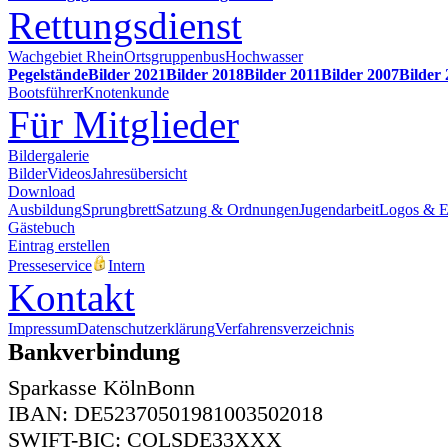
Rettungsdienst
Wachgebiet Rhein
Ortsgruppenbus
Hochwasser
Pegelstände
Bilder 2021
Bilder 2018
Bilder 2011
Bilder 2007
Bilder
Bootsführer
Knotenkunde
Für Mitglieder
Bildergalerie
Bilder
Videos
Jahresübersicht
Download
Ausbildung
Sprungbrett
Satzung & Ordnungen
Jugendarbeit
Logos & 
Gästebuch
Eintrag erstellen
Presseservice
Intern
Kontakt
Impressum
Datenschutzerklärung
Verfahrensverzeichnis
Bankverbindung
Sparkasse KölnBonn
IBAN: DE52370501981003502018
SWIFT-BIC: COLSDE33XXX