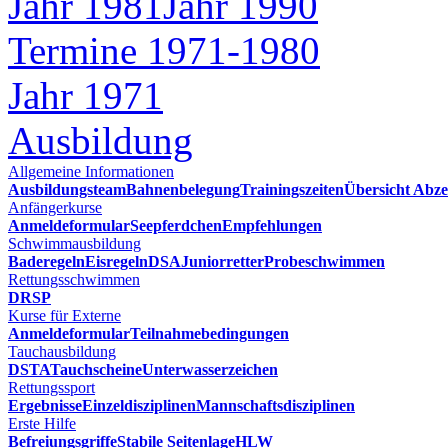
Jahr 1981
Jahr 1990
Termine 1971-1980
Jahr 1971
Ausbildung
Allgemeine Informationen
Ausbildungsteam
Bahnenbelegung
Trainingszeiten
Übersicht Abze
Anfängerkurse
Anmeldeformular
Seepferdchen
Empfehlungen
Schwimmausbildung
Baderegeln
Eisregeln
DSA
Juniorretter
Probeschwimmen
Rettungsschwimmen
DRSP
Kurse für Externe
Anmeldeformular
Teilnahmebedingungen
Tauchausbildung
DSTA
Tauchscheine
Unterwasserzeichen
Rettungssport
Ergebnisse
Einzeldisziplinen
Mannschaftsdisziplinen
Erste Hilfe
Befreiungsgriffe
Stabile Seitenlage
HLW