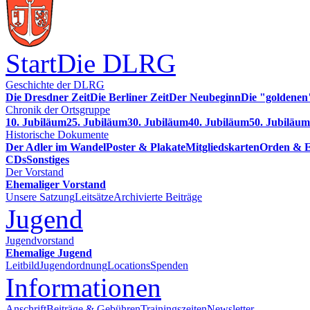
Start
Die DLRG
Geschichte der DLRG
Die Dresdner Zeit
Die Berliner Zeit
Der Neubeginn
Die "goldenen
Chronik der Ortsgruppe
10. Jubiläum
25. Jubiläum
30. Jubiläum
40. Jubiläum
50. Jubiläum
Historische Dokumente
Der Adler im Wandel
Poster & Plakate
Mitgliedskarten
Orden & E
CDs
Sonstiges
Der Vorstand
Ehemaliger Vorstand
Unsere Satzung
Leitsätze
Archivierte Beiträge
Jugend
Jugendvorstand
Ehemalige Jugend
Leitbild
Jugendordnung
Locations
Spenden
Informationen
Anschrift
Beiträge & Gebühren
Trainingszeiten
Newsletter