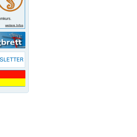
m­kurs.
weitere Infos