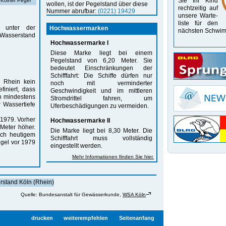
Sie Ihr Kind
 Kölner Pegel
wollen, ist der Pegelstand über diese
recht­zeitig auf
Nummer abrufbar:
(0221) 19429
unsere Warte­
liste für den
n unter der
Hochwassermarken
nächsten Schwim
 Wasserstand
Hochwassermarke I
Diese Marke liegt bei einem
Pegelstand von 6,20 Meter. Sie
bedeutet Einschränkungen der
Schifffahrt: Die Schiffe dürfen nur
r Rhein kein
noch mit verminderter
iniert, dass
Geschwindigkeit und im mittleren
on mindestens
Stromdrittel fahren, um
 Wassertiefe
Uferbeschädigungen zu vermeiden.
 1979. Vorher
Hochwassermarke II
Meter höher.
Die Marke liegt bei 8,30 Meter. Die
ach heutigem
Schifffahrt muss vollständig
egel vor 1979
eingestellt werden.
Mehr Informationen finden Sie hier.
Quelle: Bundesanstalt für Gewässerkunde,
WSA Köln
drucken
weiterempfehlen
Seitenanfang