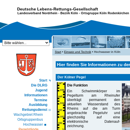
Deutsche Lebens-Rettungs-Gesellschaft
Landesverband Nordrhein
-
Bezirk Köln
- Ortsgruppe Köln Rodenkirchen 
Start
•
Einsatz und Technik
• Hochwasser in Köln
Hier finden Sie Informationen zu d
Der Kölner Pegel
Start
Die DLRG
Die Funktion
Jugend
Ein Schwimmkörper im
Informationen
Pegelturm am Rheinufer
überträgt permanent den
Termine
aktuellen Wasserstand des
Ausbildung
Rheins auf die am Turm
Rettungsdienst
angebrachte Pegeluhr und
Wachgebiet Rhein
gleichzeitig auf eine
Ortsgruppenbus
elektronische Daten­auf­
Hochwasser
zeichnung.
Pegelstände