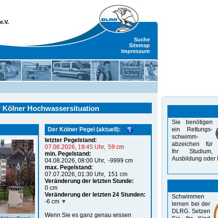
e.V.
Suche
Sitemap
Impressum
er Kölner Hochwassersituation
Sie benötigen
Der Kölner Pegel (aktuell):
ein Rettungs-
schwimm-
letzter Pegelstand:
abzeichen für
07.08.2026, 19:45 Uhr, 59 cm
Ihr Studium,
min. Pegelstand:
Aus­bildung oder 
04.08.2026, 08:00 Uhr, -9999 cm
max. Pegelstand:
07.07.2026, 01:30 Uhr, 151 cm
Veränderung der letzten Stunde:
0 cm
Veränderung der letzten 24 Stunden:
Schwimmen
-6 cm
▼
lernen bei der
DLRG. Setzen
Wenn Sie es ganz genau wissen