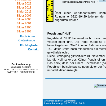
Der
Hochwasserschutzzentrale Köln
Bilder 2021
Bilder 2018
Bilder 2011
Über einen Anrufbeantworter kan
Bilder 2007
Rufnummer 0221-19429 jederzeit der
Bilder 2003
abgerufen werden.
Bilder 2001
Bilder 1995
Bilder 1993
Pegelstand "Null"
Bootsführer
Pegelstand "Null" bedeutet nicht, dass de
Knotenkunde
Wasser mehr führt. Der Pegel wurde so def
beim Pegelstand "Null" in einer Fahrrinne v
Für Mitglieder
150 Meter Breite noch mindestens ein Meter
Kontakt
gewährleistet ist.
Diese Festlegung gilt seit dem 01. November
lag die Nullmarke des Kölner Pegels einen 
Das heißt, dass bei einem Hochwasser (n
Bankverbindung
Pegel) von beispielsweise neun Meter der P
Sparkasse KölnBonn
IBAN: DE52370501981003502018
nur acht Meter anzeigte.
SWIFT-BIC: COLSDE33XXX
Ansprechpartner:
Webmaster
Letzte Änderung: 10.05.2018 | 10:34