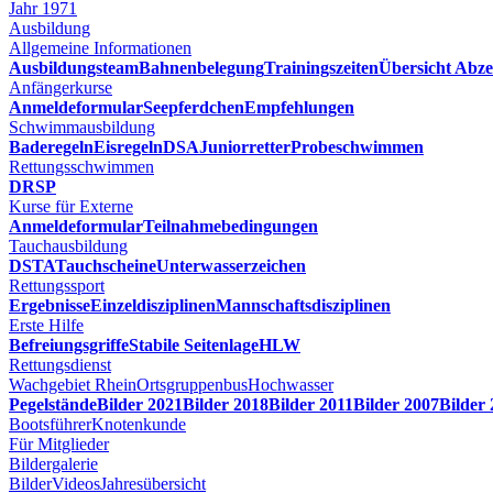
Jahr 1971
Ausbildung
Allgemeine Informationen
Ausbildungsteam
Bahnenbelegung
Trainingszeiten
Übersicht Abze
Anfängerkurse
Anmeldeformular
Seepferdchen
Empfehlungen
Schwimmausbildung
Baderegeln
Eisregeln
DSA
Juniorretter
Probeschwimmen
Rettungsschwimmen
DRSP
Kurse für Externe
Anmeldeformular
Teilnahmebedingungen
Tauchausbildung
DSTA
Tauchscheine
Unterwasserzeichen
Rettungssport
Ergebnisse
Einzeldisziplinen
Mannschaftsdisziplinen
Erste Hilfe
Befreiungsgriffe
Stabile Seitenlage
HLW
Rettungsdienst
Wachgebiet Rhein
Ortsgruppenbus
Hochwasser
Pegelstände
Bilder 2021
Bilder 2018
Bilder 2011
Bilder 2007
Bilder
Bootsführer
Knotenkunde
Für Mitglieder
Bildergalerie
Bilder
Videos
Jahresübersicht