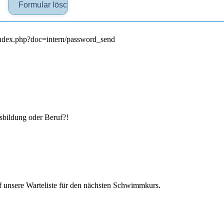
index.php?doc=intern/password_send
­bildung oder Beruf?!
 unsere Warte­liste für den nächsten Schwimm­kurs.