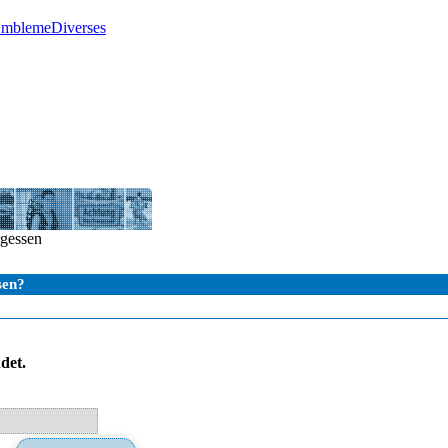
Embleme
Diverses
rgessen
sen?
det.