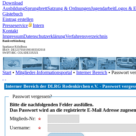
Download
Ausbildung
Sprungbrett
Satzung & Ordnungen
Jugendarbeit
Logos & 
Gästebuch
Eintrag erstellen
Presseservice
Intern
Kontakt
Impressum
Datenschutzerklärung
Verfahrensverzeichnis
Bankverbindung
Sparkasse KölnBonn
IBAN: DE52370501981003502018
SWIFT-BIC: COLSDE33XXX
Start
•
Mitglieder-Informationsportal
•
Interner Bereich
• Passwort ve
Interner Bereich der DLRG Rodenkirchen e.V. - Passwort verges
Passwort vergessen?
Bitte die nachfolgenden Felder ausfüllen.
Das Passwort wird an die registrierte E-Mail Adresse zugesen
Mitglieds-Nr:
Username: