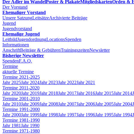
Der Adler im Wandel
Poster & Plakate
Mitgliedskarten
Orden & E
Der Vorstand
Ehemaliger Vorstand
Unsere Satzung
Leitsätze
Archivierte Beiträge
Jugend
Jugendvorstand
Ehemalige Jugend
Leitbild
Jugendordnung
Locations
Spenden
Informationen
Anschrift
Beiträge & Gebühren
Trainingszeiten
Newsletter
Bisherige Newsletter
Spenden
F.A.Q.
Termine
aktuelle Termine
Termine 2021-2025
Jahr 2025
Jahr 2024
Jahr 2023
Jahr 2022
Jahr 2021
Termine 2011-2020
Jahr 2020
Jahr 2019
Jahr 2018
Jahr 2017
Jahr 2016
Jahr 2015
Jahr 2014
Termine 2001-2010
Jahr 2010
Jahr 2009
Jahr 2008
Jahr 2007
Jahr 2006
Jahr 2005
Jahr 2004
Termine 1991-2000
Jahr 2000
Jahr 1999
Jahr 1998
Jahr 1997
Jahr 1996
Jahr 1995
Jahr 1994
Termine 1981-1990
Jahr 1981
Jahr 1990
Termine 1971-1980