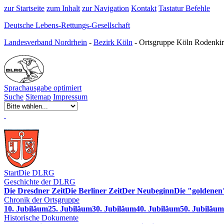
zur Startseite
zum Inhalt
zur Navigation
Kontakt
Tastatur Befehle
Deutsche Lebens-Rettungs-Gesellschaft
Landesverband Nordrhein
-
Bezirk Köln
- Ortsgruppe Köln Rodenkir
Sprachausgabe optimiert
Suche
Sitemap
Impressum
Start
Die DLRG
Geschichte der DLRG
Die Dresdner Zeit
Die Berliner Zeit
Der Neubeginn
Die "goldenen
Chronik der Ortsgruppe
10. Jubiläum
25. Jubiläum
30. Jubiläum
40. Jubiläum
50. Jubiläum
Historische Dokumente