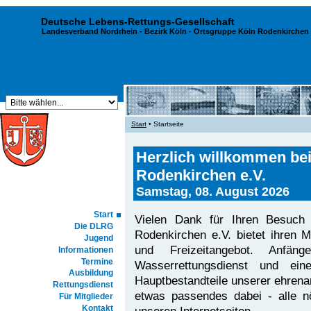
Deutsche Lebens-Rettungs-Gesellschaft
Landesverband Nordrhein
-
Bezirk Köln
- Ortsgruppe Köln Rodenkirchen 
Start
• Startseite
Herzlich willkommen be
Rodenkirchen e.V.
Samstag, 08. August 2026
Start
Vielen Dank für Ihren Besuch 
Die DLRG
Rodenkirchen e.V. bietet ihren 
Jugend
und Freizeitangebot. Anfäng
Informationen
Termine
Wasserrettungsdienst und ei
Ausbildung
Hauptbestandteile unserer ehrenam
Rettungsdienst
etwas passendes dabei - alle nö
Für Mitglieder
Kontakt
unseren Internetseiten.