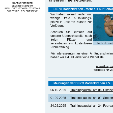
Bankverbindung
Sparkasse KölnBonn
IBAN: DE52370501981003502018
DLRG Rodenkirchen - mehr als nur Sch
SWIFT-BIC: COLSDE33XXX
Wir haben aktuell leider nur
wenige freie Ausbildungs­
plätze in unseren Kursen zur
Verfügung.
Schauen Sie einfach auf
unserer Übersichtsseite nach
freien Plätzen und
vereinbaren ein kostenlosen
Mehr als nur
Probetraining.
Für Interessenten an einer Anfängerschwi
haben wir aktuell leider eine Warteliste.
Anmeldung zu
Warteliste für 
Meldungen der DLRG Rodenkirchen e.V.
06.10.2025
Trainingsausfall am 06. Oktob
01.09.2025
Trainingsausfall am 01. Septe
24.02.2025
Trainingsausfall am 24. Febru