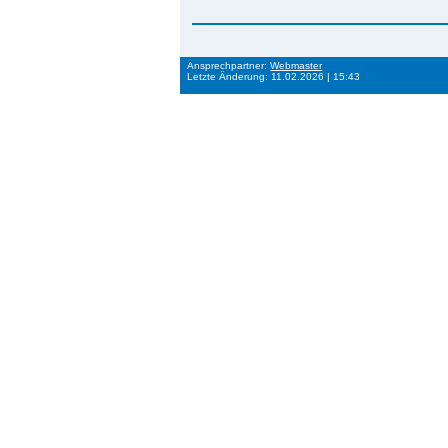
Ansprechpartner:
Webmaster
Letzte Änderung: 11.02.2026 | 15:43