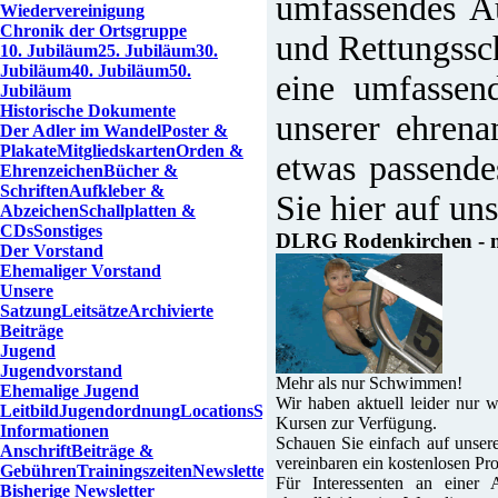
umfassendes Au
Wiedervereinigung
Chronik der Ortsgruppe
und Rettungs­s
10. Jubiläum
25. Jubiläum
30.
Jubiläum
40. Jubiläum
50.
eine umfassend
Jubiläum
Historische Dokumente
unserer ehrena
Der Adler im Wandel
Poster &
Plakate
Mitgliedskarten
Orden &
etwas passende
Ehrenzeichen
Bücher &
Schriften
Aufkleber &
Sie hier auf uns
Abzeichen
Schallplatten &
CDs
Sonstiges
DLRG Rodenkirchen - m
Der Vorstand
Ehemaliger Vorstand
Unsere
Satzung
Leitsätze
Archivierte
Beiträge
Jugend
Jugendvorstand
Mehr als nur Schwimmen!
Ehemalige Jugend
Wir haben aktuell leider nur w
Leitbild
Jugendordnung
Locations
Spenden
Kursen zur Verfügung.
Informationen
Schauen Sie einfach auf unsere
Anschrift
Beiträge &
vereinbaren ein kostenlosen Pro
Gebühren
Trainingszeiten
Newsletter
Für Interessenten an einer
Bisherige Newsletter