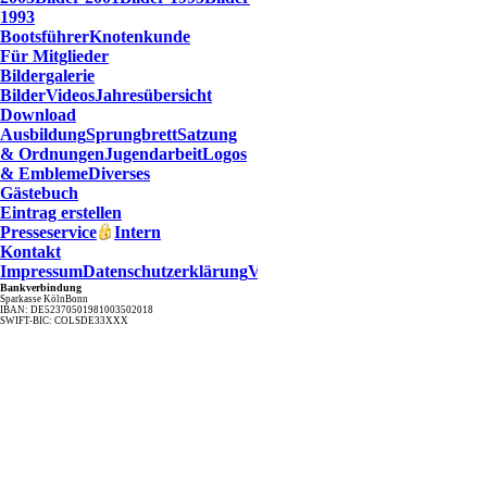
1993
Bootsführer
Knotenkunde
Für Mitglieder
Bildergalerie
Bilder
Videos
Jahresübersicht
Download
Ausbildung
Sprungbrett
Satzung
& Ordnungen
Jugendarbeit
Logos
& Embleme
Diverses
Gästebuch
Eintrag erstellen
Presseservice
Intern
Kontakt
Impressum
Datenschutzerklärung
Verfahrensverzeichnis
Bankverbindung
Sparkasse KölnBonn
IBAN: DE52370501981003502018
SWIFT-BIC: COLSDE33XXX