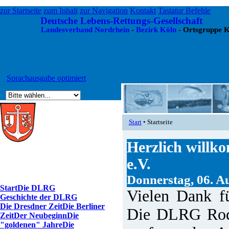
zur Startseite
zum Inhalt
zur Navigation
Kontakt
Tastatur Befehle
Deutsche Lebens-Rettungs-Gesellschaft
Landesverband Nordrhein
-
Bezirk Köln
- Ortsgruppe K
Sprachausgabe optimiert
Start
• Startseite
Herzlich will
e.V.
Donnerstag, 06. A
Start
Die DLRG
Vielen Dank fü
Geschichte der DLRG
Die Dresdner Zeit
Die Berliner
Die DLRG Roden
Zeit
Der Neubeginn
Die
"goldenen" Jahre
Die