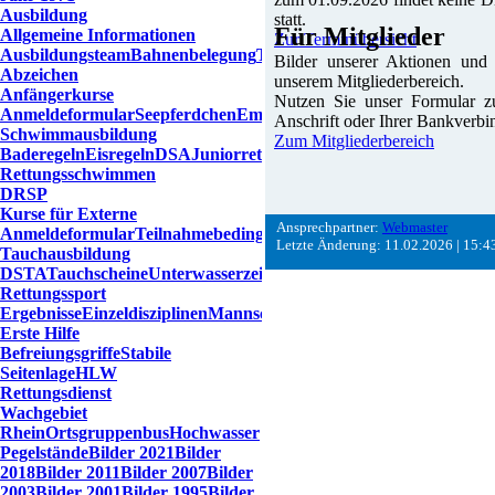
Ausbildung
statt.
Für Mitglieder
Allgemeine Informationen
Zur Terminübersicht
Ausbildungsteam
Bahnenbelegung
Trainingszeiten
Übersicht
Bilder unserer Aktionen und
Abzeichen
unserem Mitglieder­bereich.
Anfängerkurse
Nutzen Sie unser Formular z
Anmeldeformular
Seepferdchen
Empfehlungen
Anschrift oder Ihrer Bankverbi
Schwimmausbildung
Zum Mitgliederbereich
Baderegeln
Eisregeln
DSA
Juniorretter
Probeschwimmen
Rettungsschwimmen
DRSP
Kurse für Externe
Ansprechpartner:
Webmaster
Anmeldeformular
Teilnahmebedingungen
Letzte Änderung: 11.02.2026 | 15:4
Tauchausbildung
DSTA
Tauchscheine
Unterwasserzeichen
Rettungssport
Ergebnisse
Einzeldisziplinen
Mannschaftsdisziplinen
Erste Hilfe
Befreiungsgriffe
Stabile
Seitenlage
HLW
Rettungsdienst
Wachgebiet
Rhein
Ortsgruppenbus
Hochwasser
Pegelstände
Bilder 2021
Bilder
2018
Bilder 2011
Bilder 2007
Bilder
2003
Bilder 2001
Bilder 1995
Bilder