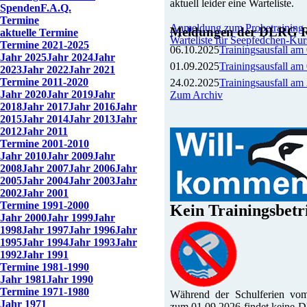
aktuell leider eine Warteliste.
Spenden
F.A.Q.
Termine
Anmeldung zum Probetraining
Meldungen der DLRG Ro
aktuelle Termine
Warteliste für Seepfedchen-Kur
Termine 2021-2025
06.10.2025
Trainingsausfall am
Jahr 2025
Jahr 2024
Jahr
01.09.2025
Trainingsausfall am
2023
Jahr 2022
Jahr 2021
Termine 2011-2020
24.02.2025
Trainingsausfall am
Jahr 2020
Jahr 2019
Jahr
Zum Archiv
2018
Jahr 2017
Jahr 2016
Jahr
2015
Jahr 2014
Jahr 2013
Jahr
2012
Jahr 2011
Termine 2001-2010
Jahr 2010
Jahr 2009
Jahr
2008
Jahr 2007
Jahr 2006
Jahr
2005
Jahr 2004
Jahr 2003
Jahr
2002
Jahr 2001
Termine 1991-2000
Kein Trainingsbetr
Jahr 2000
Jahr 1999
Jahr
1998
Jahr 1997
Jahr 1996
Jahr
1995
Jahr 1994
Jahr 1993
Jahr
1992
Jahr 1991
Termine 1981-1990
Jahr 1981
Jahr 1990
Termine 1971-1980
Während der Schulferien vom
Jahr 1971
zum 01.09.2026 findet keine