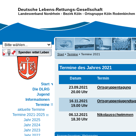
Deutsche Lebens-Rettungs-Gesellschaft
Landesverband Nordrhein
-
Bezirk Köln
- Ortsgruppe Köln Rodenkirchen 
Start
•
Termine
• Termine 2021
Termine des Jahres 2021
Datum
Termin
Start
23.09.2021
Ortsgruppentagung
Die DLRG
20.00 Uhr
Jugend
Informationen
16.11.2021
Ortsgruppenjugendta
Termine
19.00 Uhr
aktuelle Termine
06.12.2021
Nikolausschwimmen
Termine 2021-2025
18.30 Uhr
Jahr 2025
Jahr 2024
Jahr 2023
Jahr 2022
Ansprechpartner:
Webmaster