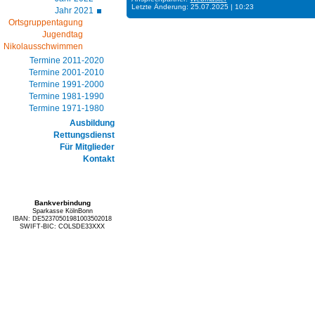
Letzte Änderung: 25.07.2025 | 10:23
Jahr 2021
Ortsgruppentagung
Jugendtag
Nikolausschwimmen
Termine 2011-2020
Termine 2001-2010
Termine 1991-2000
Termine 1981-1990
Termine 1971-1980
Ausbildung
Rettungsdienst
Für Mitglieder
Kontakt
Bankverbindung
Sparkasse KölnBonn
IBAN: DE52370501981003502018
SWIFT-BIC: COLSDE33XXX