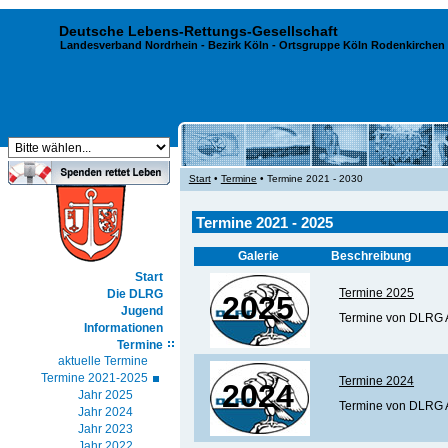
Deutsche Lebens-Rettungs-Gesellschaft
Landesverband Nordrhein
-
Bezirk Köln
- Ortsgruppe Köln Rodenkirchen 
Start
•
Termine
• Termine 2021 - 2030
Termine 2021 - 2025
Galerie
Beschreibung
Start
Termine 2025
Die DLRG
2025
Jugend
Termine von DLRG A
Informationen
Termine
aktuelle Termine
Termine 2021-2025
Termine 2024
2024
Jahr 2025
Termine von DLRG A
Jahr 2024
Jahr 2023
Jahr 2022