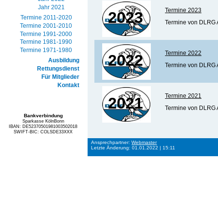
Jahr 2021
Termine 2023
2023
Termine 2011-2020
Termine von DLRG A
Termine 2001-2010
Termine 1991-2000
Termine 1981-1990
Termine 1971-1980
Termine 2022
2022
Ausbildung
Termine von DLRG A
Rettungsdienst
Für Mitglieder
Kontakt
Termine 2021
2021
Termine von DLRG A
Bankverbindung
Sparkasse KölnBonn
IBAN: DE52370501981003502018
SWIFT-BIC: COLSDE33XXX
Ansprechpartner:
Webmaster
Letzte Änderung: 01.01.2022 | 15:11