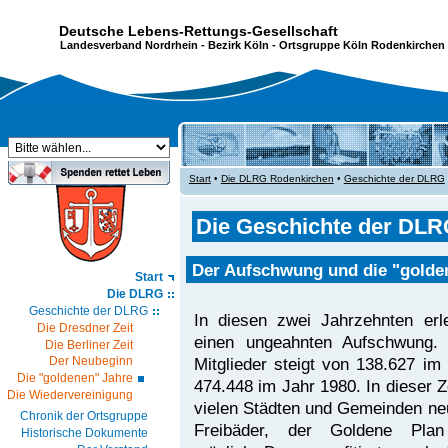
Deutsche Lebens-Rettungs-Gesellschaft
Landesverband Nordrhein
-
Bezirk Köln
- Ortsgruppe Köln Rodenkirchen 
Start
•
Die DLRG Rodenkirchen
•
Geschichte der DLRG
Die Geschichte der DL
Der Aufschwung und die "golden
Start
Die DLRG
Geschichte der DLRG
In diesen zwei Jahrzehnten er
Die Dresdner Zeit
einen ungeahnten Aufschwung.
Die Berliner Zeit
Mitglieder steigt von 138.627 im
Der Neubeginn
Die "goldenen" Jahre
474.448 im Jahr 1980. In dieser Z
Die Wiedervereinigung
vielen Städten und Gemeinden ne
Chronik der Ortsgruppe
Freibäder, der Goldene Pla
Historische Dokumente