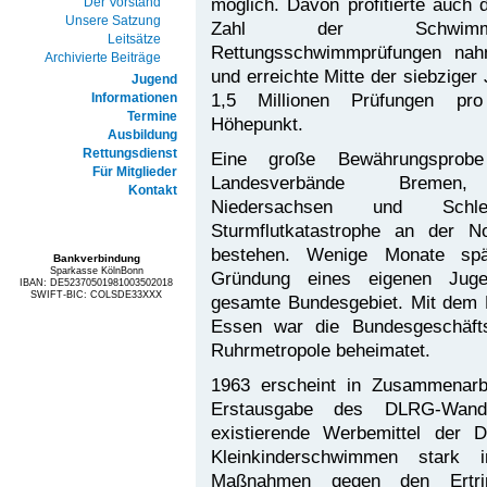
möglich. Davon profitierte auch
Der Vorstand
Unsere Satzung
Zahl der Schwi
Leitsätze
Rettungsschwimmprüfungen nah
Archivierte Beiträge
und erreichte Mitte der siebziger
Jugend
1,5 Millionen Prüfungen pr
Informationen
Termine
Höhepunkt.
Ausbildung
Rettungsdienst
Eine große Bewährungsprobe
Für Mitglieder
Landesverbände Bremen
Kontakt
Niedersachsen und Schl
Sturmflutkatastrophe an der 
bestehen. Wenige Monate spä
Bankverbindung
Sparkasse KölnBonn
Gründung eines eigenen Juge
IBAN: DE52370501981003502018
SWIFT-BIC: COLSDE33XXX
gesamte Bundesgebiet. Mit dem 
Essen war die Bundesgeschäft
Ruhrmetropole beheimatet.
1963 erscheint in Zusammenarb
Erstausgabe des DLRG-Wandk
existierende Werbemittel de
Kleinkinderschwimmen stark i
Maßnahmen gegen den Ertrin