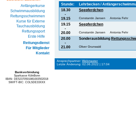
Stunde:
Lehrbecken / Anfängerschwimm
Anfängerkurse
18.30
Seepferdchen
Schwimmausbildung
-
Rettungsschwimmen
19.15
Constantin Jansen
Antonia Fehr
Kurse für Externe
19.15
Seepferdchen
Tauchausbildung
-
Rettungssport
20.00
Constantin Jansen
Antonia Fehr
Erste Hilfe
20.00
Sonderausbildung
Rettungssch
-
Rettungsdienst
21.00
Oliver Grunwald
Für Mitglieder
Kontakt
Ansprechpartner:
Webmaster
Letzte Änderung: 02.06.2022 | 17:04
Bankverbindung
Sparkasse KölnBonn
IBAN: DE52370501981003502018
SWIFT-BIC: COLSDE33XXX