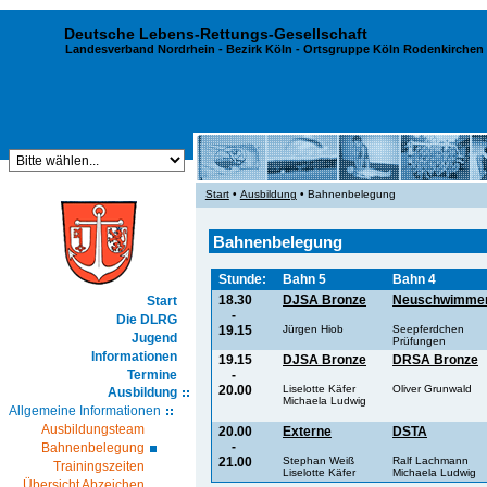
Deutsche Lebens-Rettungs-Gesellschaft
Landesverband Nordrhein
-
Bezirk Köln
- Ortsgruppe Köln Rodenkirchen 
Start
•
Ausbildung
• Bahnenbelegung
Bahnenbelegung
Stunde:
Bahn 5
Bahn 4
18.30
DJSA Bronze
Neuschwimme
Start
-
Die DLRG
19.15
Jürgen Hiob
Seepferdchen
Jugend
Prüfungen
Informationen
19.15
DJSA Bronze
DRSA Bronze
Termine
-
20.00
Liselotte Käfer
Oliver Grunwald
Ausbildung
Michaela Ludwig
Allgemeine Informationen
Ausbildungsteam
20.00
Externe
DSTA
-
Bahnenbelegung
21.00
Stephan Weiß
Ralf Lachmann
Trainingszeiten
Liselotte Käfer
Michaela Ludwig
Übersicht Abzeichen